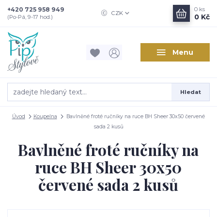
+420 725 958 949
0
ks
CZK
0 Kč
(Po-Pá, 9-17 hod.)
Menu
Hledat
Úvod
Koupelna
Bavlněné froté ručníky na ruce BH Sheer 30x50 červené
sada 2 kusů
Bavlněné froté ručníky na
ruce BH Sheer 30x50
červené sada 2 kusů