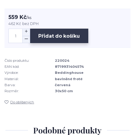
559 Kč
/
ks
462 Kč
bez DPH
Přidat do košíku
Číslo produktu:
220024
EAN kód:
8719931404574
Výrobce:
Beddinghouse
Materiál:
bavlněné froté
Barva:
červená
Rozměr:
30x50 cm
Do oblíbených
Podobné produkty