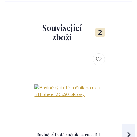
Související
2
zboží
Bavlněný froté ručník na ruce BH
Bavlněné fr