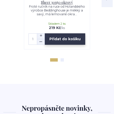
Sheer 30x50 okrový
Sheer 30x5
Froté ručník na ruce od Holandského
výrobce Beddinghouse je měkký a
Froté 
savý, má lemované okra...
Holandskéh
jsou měkké 
Skladem 2 ks
219 Kč
632 Kč
/
ks
Přidat do košíku
Nepropásněte novinky,