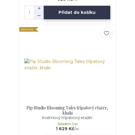
Přidat do košíku
Novinka
Pip Studio Blooming Tales třípatový etažér,
khaki
Květinový třípatrový etažér
Skladem 3 ks
1 629 Kč
/
ks