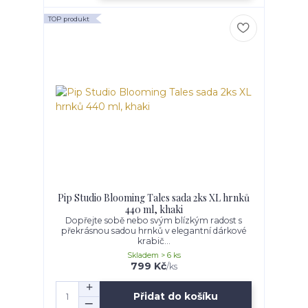
TOP produkt
Pip Studio Blooming Tales sada 2ks XL hrnků
440 ml, khaki
Dopřejte sobě nebo svým blízkým radost s
překrásnou sadou hrnků v elegantní dárkové
krabič...
Skladem > 6 ks
799 Kč
/
ks
Přidat do košíku