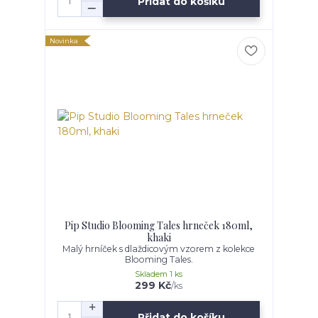
Přidat do košíku
Novinka
Pip Studio Blooming Tales hrneček 180ml,
khaki
Malý hrníček s dlaždicovým vzorem z kolekce
Blooming Tales.
Skladem 1 ks
299 Kč
/
ks
Přidat do košíku