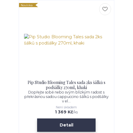
Novinka
Pip Studio Blooming Tales sada 2ks šálků s
podšálky 270ml, khaki
Dopřejte sobě nebo svým blízkým radost s
překrásnou sadou cappuccino šálků s podšálky
v el...
Není skladem
1 369 Kč
/
ks
Detail