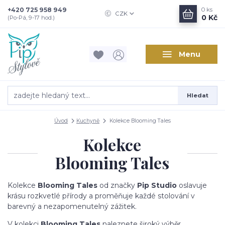
+420 725 958 949
0
ks
CZK
0 Kč
(Po-Pá, 9-17 hod.)
Menu
Hledat
Úvod
Kuchyně
Kolekce Blooming Tales
Kolekce
Blooming Tales
Kolekce
Blooming Tales
od značky
Pip Studio
oslavuje
krásu rozkvetlé přírody a proměňuje každé stolování v
barevný a nezapomenutelný zážitek.
V kolekci
Blooming Tales
naleznete široký výběr