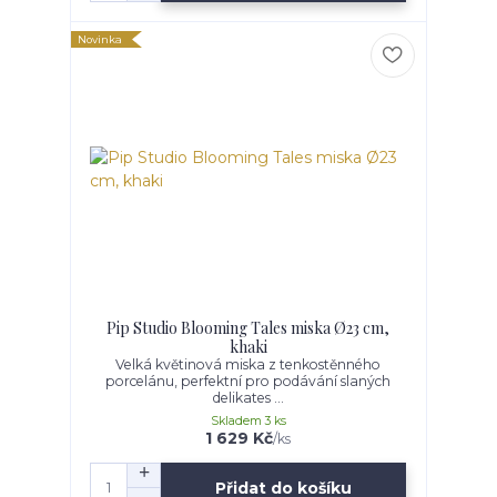
Novinka
Pip Studio Blooming Tales miska Ø23 cm,
khaki
Velká květinová miska z tenkostěnného
porcelánu, perfektní pro podávání slaných
delikates ...
Skladem 3 ks
1 629 Kč
/
ks
Přidat do košíku