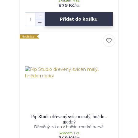
Skladem 4 ks
879 Kč
/
ks
Přidat do košíku
Novinka
Pip Studio dřevený svícen malý, hnědo-
modrý
Dřevěný svícen v hnědo-modré barvě
Skladem 1 ks
749 Kč