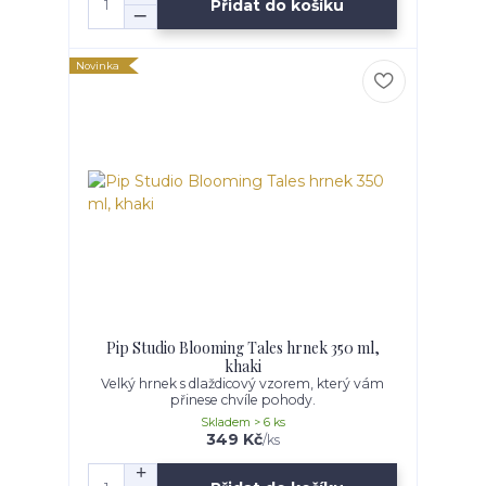
Přidat do košíku
Novinka
Pip Studio Blooming Tales hrnek 350 ml,
khaki
Velký hrnek s dlaždicový vzorem, který vám
přinese chvíle pohody.
Skladem > 6 ks
349 Kč
/
ks