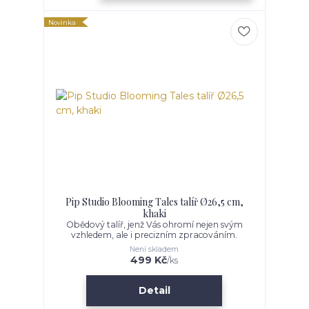
Novinka
Pip Studio Blooming Tales talíř Ø26,5 cm,
khaki
Obědový talíř, jenž Vás ohromí nejen svým
vzhledem, ale i precizním zpracováním.
Není skladem
499 Kč
/
ks
Detail