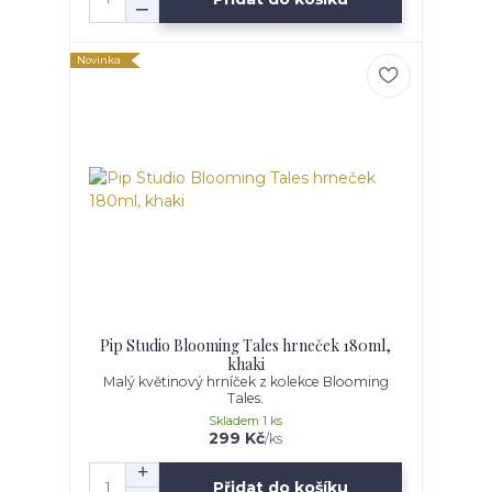
Novinka
Pip Studio Blooming Tales hrneček 180ml,
khaki
Malý květinový hrníček z kolekce Blooming
Tales.
Skladem 1 ks
299 Kč
/
ks
Přidat do košíku