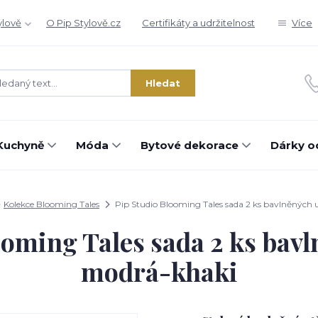
ylově
O Pip Stylově.cz
Certifikáty a udržitelnost
Více
Hledat
Kuchyně
Móda
Bytové dekorace
Dárky o
Kolekce Blooming Tales
Pip Studio Blooming Tales sada 2 ks bavlněných 
ooming Tales sada 2 ks bavl
modrá-khaki