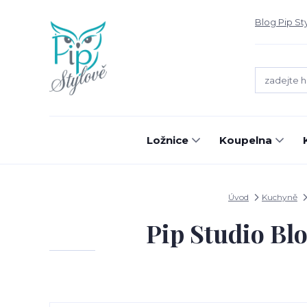
Blog Pip St
Ložnice
Koupelna
Úvod
Kuchyně
Pip Studio Bl