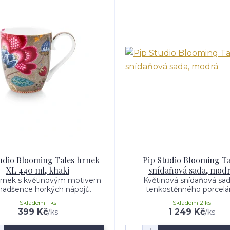
udio Blooming Tales hrnek
Pip Studio Blooming Ta
XL 440 ml, khaki
snídaňová sada, mod
hrnek s květinovým motivem
Květinová snídaňová sad
nadšence horkých nápojů.
tenkostěnného porcelá
Skladem 1 ks
Skladem 2 ks
399 Kč
1 249 Kč
/
ks
/
ks