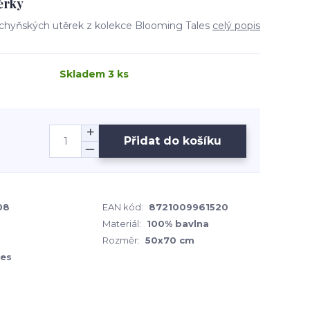
ěrky
uchyňských utěrek z kolekce Blooming Tales
celý popis
Skladem 3 ks
Přidat do košíku
08
EAN kód:
8721009961520
Materiál:
100% bavlna
Rozměr:
50x70 cm
les