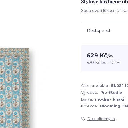
Stylové bavlněné ut
Sada dvou luxusních k
Dostupnost
629 Kč
/
ks
520 Kč
bez DPH
Číslo produktu:
51.031.1
Výrobce:
Pip Studio
Barva:
modrá - khaki
Kolekce:
Blooming Ta
Do oblíbených