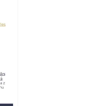
les
rá
a z
nu