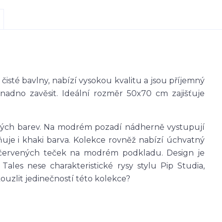
sté bavlny, nabízí vysokou kvalitu a jsou příjemný
nadno zavěsit. Ideální rozměr 50x70 cm zajišťuje
strých barev. Na modrém pozadí nádherně vystupují
ňuje i khaki barva. Kolekce rovněž nabízí úchvatný
 a červených teček na modrém podkladu. Design je
Tales nese charakteristické rysy stylu Pip Studia,
kouzlit jedinečností této kolekce?