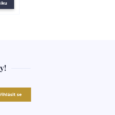
šíku
y!
řihlásit se