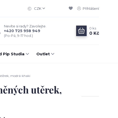
CZK
Přihlášení
Nevíte si rady? Zavolejte.
0
ks
+420 725 958 949
0 Kč
(Po-Pá, 9-17 hod.)
d Pip Studia
Outlet
utěrek, modrá-khaki
něných utěrek,