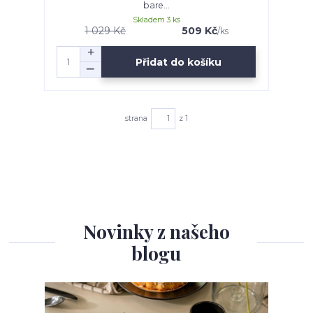
bare...
Skladem 3 ks
1 029 Kč
509 Kč
/
ks
Přidat do košíku
strana
z 1
Novinky z našeho
blogu