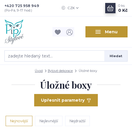
+420 725 958 949
0
ks
CZK
0 Kč
(Po-Pá, 9-17 hod.)
Menu
Hledat
Úvod
Bytové dekorace
Úložné boxy
Úložné boxy
Upřesnit parametry
Nejnovější
Nejlevnější
Nejdražší