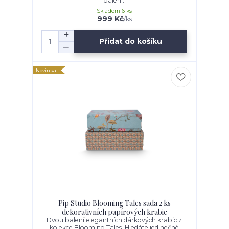
balen...
Skladem 6 ks
999 Kč
/
ks
Přidat do košíku
Novinka
Pip Studio Blooming Tales sada 2 ks
dekorativních papírových krabic
Dvou balení elegantních dárkových krabic z
kolekce Blooming Tales. Hledáte jedinečné