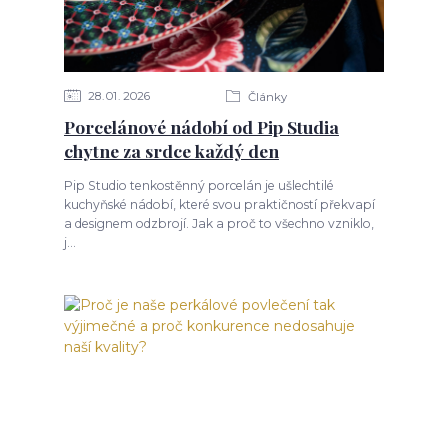
28
01
2026
Články
Porcelánové nádobí od Pip Studia
chytne za srdce každý den
Pip Studio tenkostěnný porcelán je ušlechtilé
kuchyňské nádobí, které svou praktičností překvapí
a designem odzbrojí. Jak a proč to všechno vzniklo,
j...