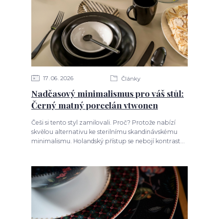
17
06
2026
Články
Nadčasový minimalismus pro váš stůl:
Černý matný porcelán vtwonen
Češi si tento styl zamilovali. Proč? Protože nabízí
skvělou alternativu ke sterilnímu skandinávskému
minimalismu. Holandský přístup se nebojí kontrast...