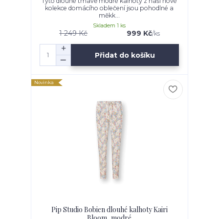
Tyto dlouhé tmavě modré kalhoty z naší nové
kolekce domácího oblečení jsou pohodlné a
měkk...
Skladem 1 ks
1 249 Kč
999 Kč
/
ks
Přidat do košíku
Novinka
Pip Studio Bobien dlouhé kalhoty Kairi
Bloom, modré