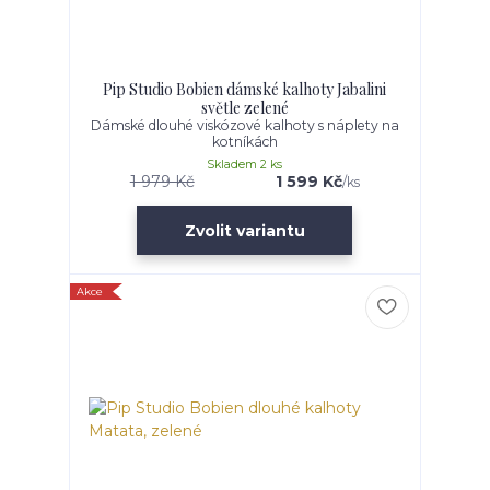
Pip Studio Bobien dámské kalhoty Jabalini
světle zelené
Dámské dlouhé viskózové kalhoty s náplety na
kotníkách
Skladem 2 ks
1 979 Kč
1 599 Kč
/
ks
Zvolit variantu
Akce