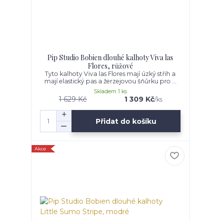
Pip Studio Bobien dlouhé kalhoty Viva las
Flores, růžové
Tyto kalhoty Viva las Flores mají úzký střih a
mají elastický pas a žerzejovou šňůrku pro ...
Skladem 1 ks
1 629 Kč
1 309 Kč
/
ks
Přidat do košíku
Akce