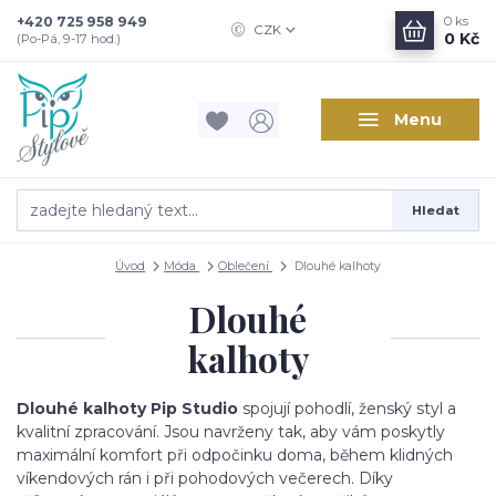
+420 725 958 949
0
ks
CZK
0 Kč
(Po-Pá, 9-17 hod.)
Menu
Hledat
Úvod
Móda
Oblečení
Dlouhé kalhoty
Dlouhé
kalhoty
Dlouhé kalhoty Pip Studio
spojují pohodlí, ženský styl a
kvalitní zpracování. Jsou navrženy tak, aby vám poskytly
maximální komfort při odpočinku doma, během klidných
víkendových rán i při pohodových večerech. Díky