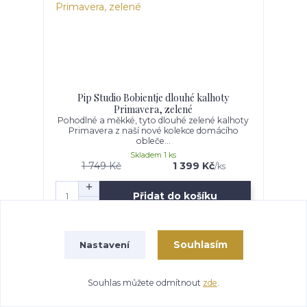
Pip Studio Bobientje dlouhé kalhoty
Primavera, zelené
Pohodlné a měkké, tyto dlouhé zelené kalhoty
Primavera z naší nové kolekce domácího
obleče...
Skladem 1 ks
1 749 Kč
1 399 Kč
/
ks
Přidat do košíku
Akce
Souhlasím
Nastavení
Souhlas můžete odmítnout
zde
.