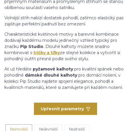
příjemným materiálům a promyšleným střihům se stanou
oblíbenou součástí vašeho šatníku.
Volnější střih nabízí dostatek pohodlí, zatímco elastický pas
zajišťuje perfektní padnutí bez omezení.
Charakteristické květinové motivy a barevné kombinace
dodávají každému modelu jedinečný vzhled typický pro
značku
Pip Studio
. Dlouhé kalhoty můžete snadno
kombinovat s
tričky a tílky
ze stejné kolekce a vytvořit si
pohodlný outfit přesně podle svého stylu.
Ať už hledáte
pyžamové kalhoty
pro kvalitní spánek nebo
pohodlné
dámské dlouhé kalhoty
pro domácí nošení, v
kolekci Pip Studio najdete spojení elegance, pohodlí a
kvalitních materiálů, které si zamilujete při každém nošení.
Upřesnit parametry
Nejnovější
Nejlevnější
Nejdražší