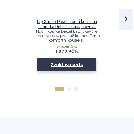
Pip Studio Diezel noční košile na
Pip Studio
ramínka Delhi Dreams, růžová
Delh
Noční košilka Diezel bez rukávů je
Dlouhé 
ideální volbou pro každou noc. Tento
dokonalou 
komfortní kousek s...
Tyto kalh
Skladem 5 ks
1 879 Kč
/
ks
Zvolit variantu