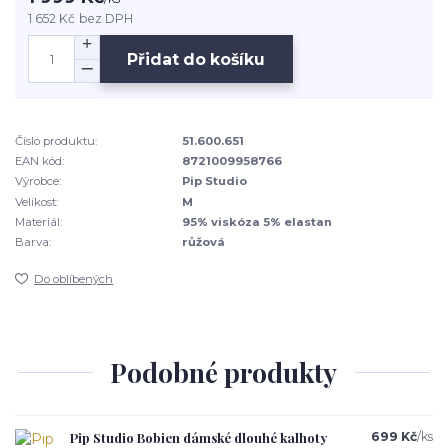
1 652 Kč
bez DPH
Přidat do košíku
Číslo produktu:
51.600.651
EAN kód:
8721009958766
Výrobce:
Pip Studio
Velikost:
M
Materiál:
95% viskóza 5% elastan
Barva:
růžová
Do oblíbených
Podobné produkty
Pip Studio Bobien dámské dlouhé kalhoty
699 Kč
/
ks