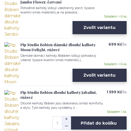
Jambo Flower, červené
Pohodlné kalhoty slibují všestranný pocit. Vysoce
kvalitní směs materiálů je na pokožce...
Skladem > 6 ks
Zvolit variantu
Pip Studio Bobien dámské dlouhé kalhoty
699 Kč
/
ks
Moon Delight, růžové
Dámské domácí kalhoty Bobbien slibují pohodový
víkend. Vysoce kvalitní směs materiálů j...
Skladem > 6 ks
Zvolit variantu
Pip Studio Bobien dlouhé kalhoty Jabalini,
1 599 Kč
/
ks
růžové
Dlouhé kalhoty Bobien jsou dokonalou směsí komfortu
a stylu. Tyto kalhoty jsou vyrobeny z ...
Skladem 1 ks
Přidat do košíku