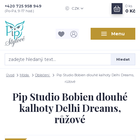
+420 725 958 949
0
ks
CZK
0 Kč
(Po-Pá, 9-17 hod.)
Menu
Hledat
Úvod
Móda
Oblečení
Pip Studio Bobien dlouhé kalhoty Delhi Dreams,
růžové
Pip Studio Bobien dlouhé
kalhoty Delhi Dreams,
růžové