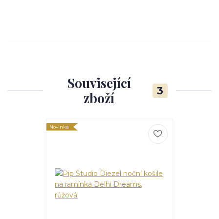
Související
3
zboží
Novinka
Novinka