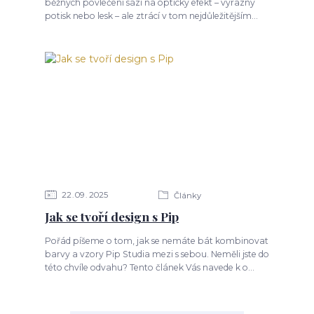
běžných povlečení sází na optický efekt – výrazný
potisk nebo lesk – ale ztrácí v tom nejdůležitějším...
22
09
2025
Články
Jak se tvoří design s Pip
Pořád píšeme o tom, jak se nemáte bát kombinovat
barvy a vzory Pip Studia mezi s sebou. Neměli jste do
této chvíle odvahu? Tento článek Vás navede k o...