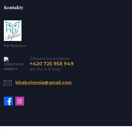
Kontakty
Pip Stylově.cz
Zákaznická podpora
+420 725 958 949
(Po-Pá, 9-17 hod.)
klirabohemia@gmail.com
Vytvořeno na
Eshop-rychle.cz