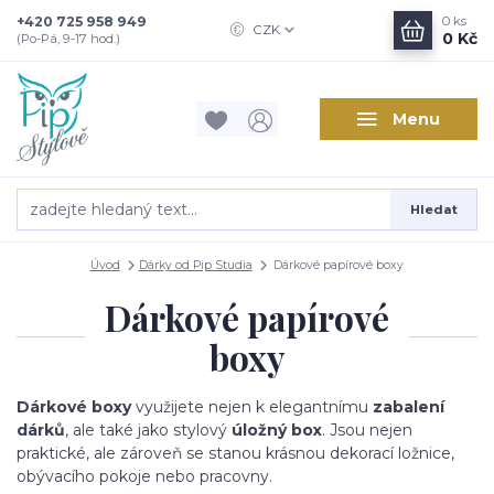
+420 725 958 949
0
ks
CZK
0 Kč
(Po-Pá, 9-17 hod.)
Menu
Hledat
Úvod
Dárky od Pip Studia
Dárkové papírové boxy
Dárkové papírové
boxy
Dárkové boxy
využijete nejen k elegantnímu
zabalení
dárků
, ale také jako stylový
úložný box
. Jsou nejen
praktické, ale zároveň se stanou krásnou dekorací ložnice,
obývacího pokoje nebo pracovny.