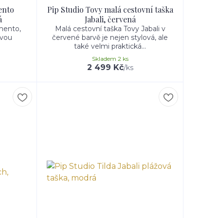
ento
Pip Studio Tovy malá cestovní taška
á
Jabali, červená
mento,
Malá cestovní taška Tovy Jabali v
svou
červené barvě je nejen stylová, ale
také velmi praktická...
Skladem 2 ks
2 499 Kč
/
ks