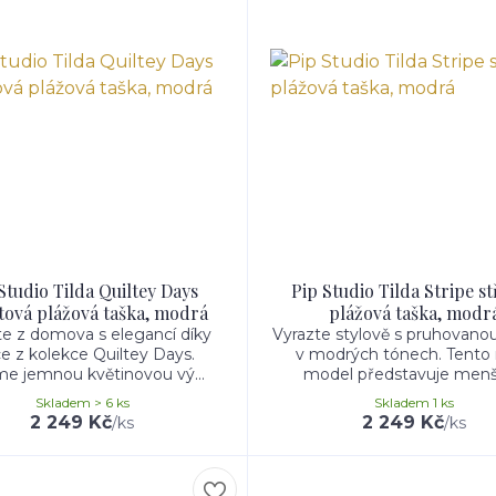
Studio Tilda Quiltey Days
Pip Studio Tilda Stripe s
ová plážová taška, modrá
plážová taška, modr
te z domova s elegancí díky
Vyrazte stylově s pruhovano
ce z kolekce Quiltey Days.
v modrých tónech. Tento
e jemnou květinovou vý...
model představuje menší 
Skladem > 6 ks
Skladem 1 ks
2 249 Kč
2 249 Kč
/
ks
/
ks