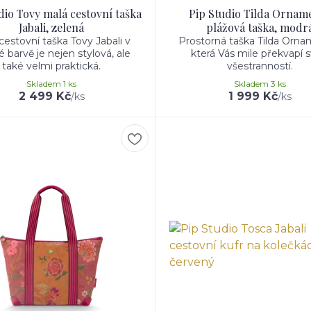
dio Tovy malá cestovní taška
Pip Studio Tilda Ornam
Jabali, zelená
plážová taška, modr
cestovní taška Tovy Jabali v
Prostorná taška Tilda Orna
é barvě je nejen stylová, ale
která Vás mile překvapí 
také velmi praktická.
všestranností.
Skladem 1 ks
Skladem 3 ks
2 499 Kč
1 999 Kč
/
ks
/
ks