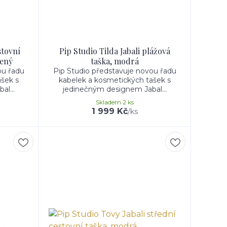
stovní
Pip Studio Tilda Jabali plážová
vený
taška, modrá
ou řadu
Pip Studio představuje novou řadu
šek s
kabelek a kosmetických tašek s
l...
jedinečným designem Jabal...
Skladem 2 ks
1 999 Kč
/
ks