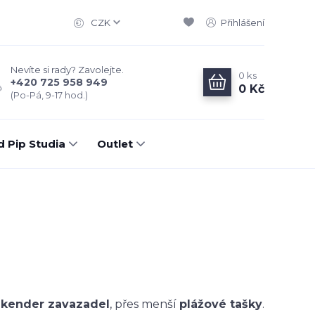
CZK
Přihlášení
Nevíte si rady? Zavolejte.
0
ks
+420 725 958 949
0 Kč
(Po-Pá, 9-17 hod.)
d Pip Studia
Outlet
ekender zavazadel
, přes menší
plážové tašky
.