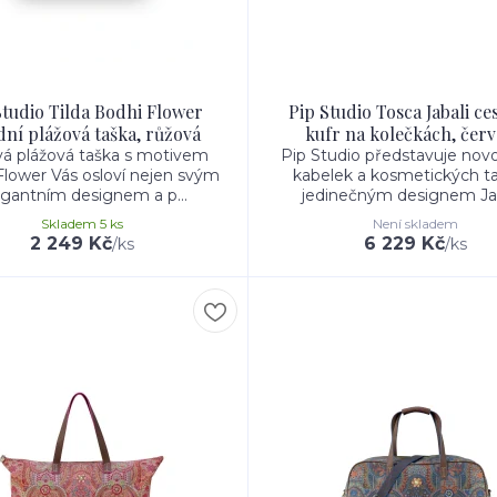
Studio Tilda Bodhi Flower
Pip Studio Tosca Jabali ce
dní plážová taška, růžová
kufr na kolečkách, čer
vá plážová taška s motivem
Pip Studio představuje nov
Flower Vás osloví nejen svým
kabelek a kosmetických ta
egantním designem a p...
jedinečným designem Jaba
Skladem 5 ks
Není skladem
2 249 Kč
6 229 Kč
/
ks
/
ks