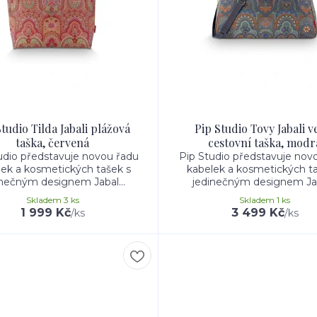
tudio Tilda Jabali plážová
Pip Studio Tovy Jabali v
taška, červená
cestovní taška, modr
udio představuje novou řadu
Pip Studio představuje nov
lek a kosmetických tašek s
kabelek a kosmetických ta
inečným designem Jabal...
jedinečným designem Jaba
Skladem 3 ks
Skladem 1 ks
1 999 Kč
3 499 Kč
/
ks
/
ks