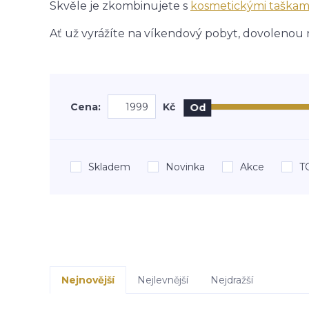
Skvěle je zkombinujete s
kosmetickými taškam
Ať už vyrážíte na víkendový pobyt, dovolenou n
Cena:
Kč
Od
Skladem
Novinka
Akce
T
Nejnovější
Nejlevnější
Nejdražší