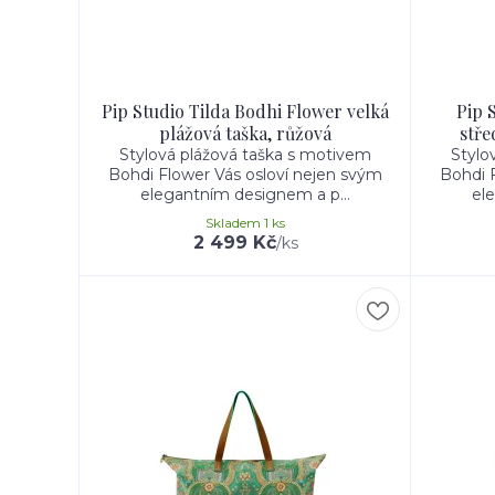
Pip Studio Tilda Bodhi Flower velká
Pip 
plážová taška, růžová
stře
Stylová plážová taška s motivem
Stylo
Bohdi Flower Vás osloví nejen svým
Bohdi 
elegantním designem a p...
el
Skladem 1 ks
2 499 Kč
/
ks