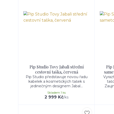
Pip Studio Tovy Jabali střední
Pip 
cestovní taška, červená
samet
Pip Studio představuje novou řadu
Vyraz
kabelek a kosmetických tašek s
taš
jedinečným designem Jabal...
Zaujm
Skladem 1 ks
2 999 Kč
/
ks