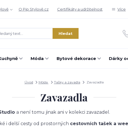
ylově
O Pip Stylově.cz
Certifikáty a udržitelnost
Více
Hledat
Kuchyně
Móda
Bytové dekorace
Dárky o
Úvod
Móda
Tašky a zavadla
Zavazadla
Zavazadla
 Studio
a není tomu jinak ani v kolekci zavazadel.
ké i delší cesty od prostorných
cestovních tašek a we