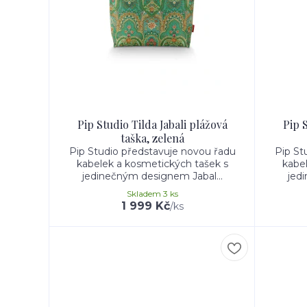
Pip Studio Tilda Jabali plážová
Pip S
taška, zelená
Pip Studio představuje novou řadu
Pip St
kabelek a kosmetických tašek s
kabe
jedinečným designem Jabal...
jed
Skladem 3 ks
1 999 Kč
/
ks