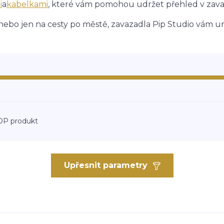
i
a
kabelkami
, které vám pomohou udržet přehled v zavaz
ebo jen na cesty po městě, zavazadla Pip Studio vám um
OP produkt
Upřesnit parametry