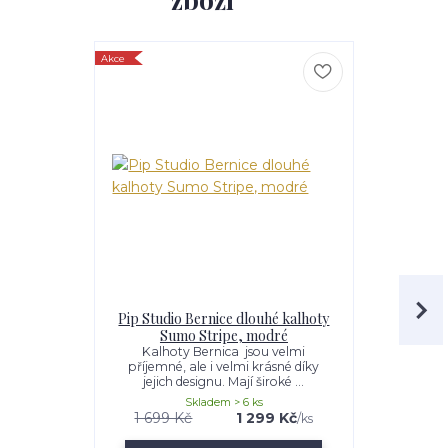
Akce
Akce
Pip Studio Bernice dlouhé kalhoty
Pip Studio
Sumo Stripe, modré
kalhoty 
Kalhoty Bernica jsou velmi
Dámské do
příjemné, ale i velmi krásné díky
slibují p
jejich designu. Mají široké ...
kvalitn
Skladem > 6 ks
1 699 Kč
1 299 Kč
1 499 K
/
ks