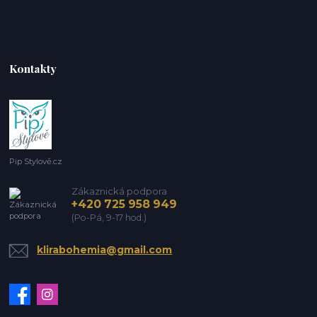
Kontakty
Pip Stylově.cz
Zákaznická podpora
+420 725 958 949
(Po-Pá, 9-17 hod.)
klirabohemia@gmail.com