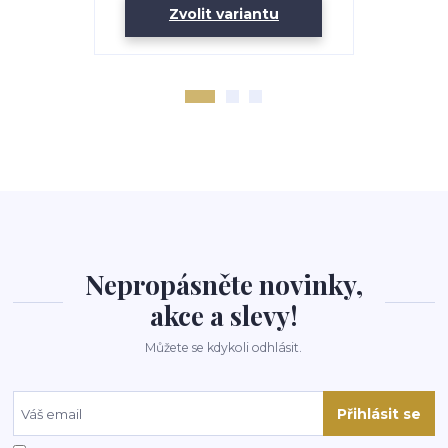
Zvolit variantu
Zv
Nepropásněte novinky,
akce a slevy!
Můžete se kdykoli odhlásit.
Přihlásit se