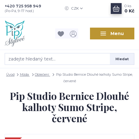
+420 725 958 949
0
ks
CZK
0 Kč
(Po-Pá, 9-17 hod.)
Menu
Hledat
Úvod
Móda
Oblečení
Pip Studio Bernice Dlouhé kalhoty Sumo Stripe,
červené
Pip Studio Bernice Dlouhé
kalhoty Sumo Stripe,
červené