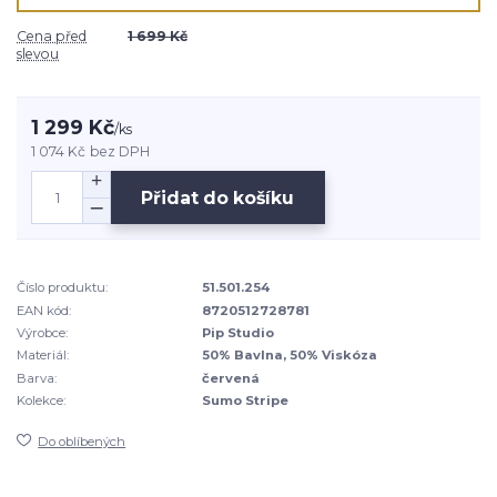
Cena před
1 699 Kč
slevou
1 299 Kč
/
ks
1 074 Kč
bez DPH
Přidat do košíku
Číslo produktu:
51.501.254
EAN kód:
8720512728781
Výrobce:
Pip Studio
Materiál:
50% Bavlna, 50% Viskóza
Barva:
červená
Kolekce:
Sumo Stripe
Do oblíbených