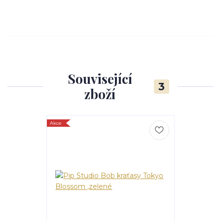
Související
3
zboží
Akce
Akce