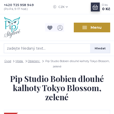
+420 725 958 949
0
ks
CZK
0 Kč
(Po-Pá, 9-17 hod.)
Menu
Hledat
Úvod
Móda
Oblečení
Pip Studio Bobien dlouhé kalhoty Tokyo Blossom,
zelené
Pip Studio Bobien dlouhé
kalhoty Tokyo Blossom,
zelené