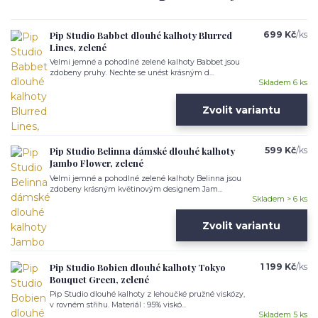
Pip Studio Babbet dlouhé kalhoty Blurred
699 Kč
/
ks
Lines, zelené
Velmi jemné a pohodlné zelené kalhoty Babbet jsou
zdobeny pruhy. Nechte se unést krásným d...
Skladem 6 ks
Zvolit variantu
Pip Studio Belinna dámské dlouhé kalhoty
599 Kč
/
ks
Jambo Flower, zelené
Velmi jemné a pohodlné zelené kalhoty Belinna jsou
zdobeny krásným květinovým designem Jam...
Skladem > 6 ks
Zvolit variantu
Pip Studio Bobien dlouhé kalhoty Tokyo
1 199 Kč
/
ks
Bouquet Green, zelené
Pip Studio dlouhé kalhoty z lehoučké pružné viskózy,
v rovném střihu. Materiál : 95% viskó...
Skladem 5 ks