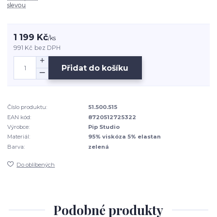
slevou
1 199 Kč
/
ks
991 Kč
bez DPH
Přidat do košíku
Číslo produktu:
51.500.515
EAN kód:
8720512725322
Výrobce:
Pip Studio
Materiál:
95% viskóza 5% elastan
Barva:
zelená
Do oblíbených
Podobné produkty