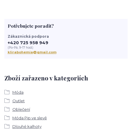
Potřebujete poradit?
Zákaznická podpora
+420 725 958 949
(Po-Pá, 9-17 hod.)
klirabohemia@gmail.com
Zboží zařazeno v kategoriích
Móda
Outlet
Oblečení
Móda Pip ve slevě
Dlouhé kalhoty