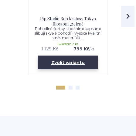
Pip Studio Bob kraťasy Tokyo
Pip Studio
Blossom ,zelené
rukávem T
Pohodlné šortky s bočními kapsami
Tričko T
slibují skvělé pohodlí. Vysoce kvalitní
BLOSSOM má
směs materiálů ...
svému měkk
Skladem 2 ks
1 129 Kč
799 Kč
1 129 K
/
ks
Zvolit variantu