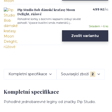
Pip Studio Bob dámské kraťasy Moon
499 Kč
/
ks
Delight, růžové
Pohodlné šortky s bočními kapsami slibují skvělé
pohodlí. Vysoce kvalitní směs materiálů j...
Skladem > 6 ks
Zvolit variantu
Kompletní specifikace
Související zboží
2
Kompletní specifikace
Pohodlné jednobarevné legíny od značky Pip Studio.