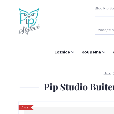
Blog Pip St
Ložnice
Koupelna
Úvod
Pip Studio Buite
Akce