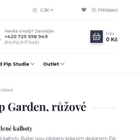
CZK
Přihlášení
Nevíte si rady? Zavolejte.
0
ks
+420 725 958 949
0 Kč
(Po-Pá, 9-17 hod.)
d Pip Studia
Outlet
 růžové
ip Garden, růžové
lené kalhoty
é kalhoty Buiter jsou zdobeny krásným designem Pip