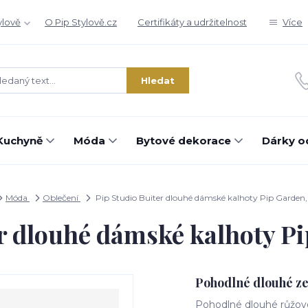
ylově
O Pip Stylově.cz
Certifikáty a udržitelnost
Více
Hledat
Kuchyně
Móda
Bytové dekorace
Dárky o
Móda
Oblečení
Pip Studio Buiter dlouhé dámské kalhoty Pip Garden,
r dlouhé dámské kalhoty P
Pohodlné dlouhé ze
Pohodlné dlouhé růžov