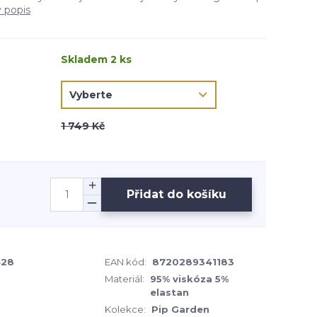
ý popis
Skladem 2 ks
1 749 Kč
Přidat do košíku
428
EAN kód:
8720289341183
Materiál:
95% viskóza 5%
elastan
Kolekce:
Pip Garden