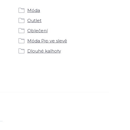
Móda
Outlet
Oblečení
Móda Pip ve slevě
Dlouhé kalhoty