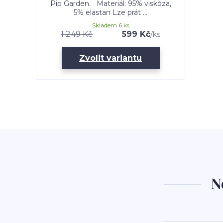
Pip Garden. Materiál: 95% viskóza,
5% elastan Lze prát ...
Skladem 6 ks
1 249 Kč
599 Kč
/
ks
Zvolit variantu
N