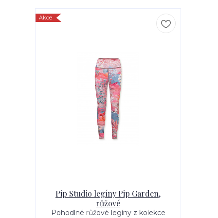
Akce
Pip Studio legíny Pip Garden,
růžové
Pohodlné růžové legíny z kolekce