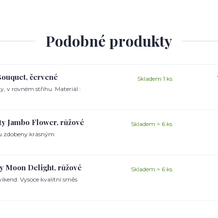
Podobné produkty
Bouquet, červené
Skladem 1 ks
, v rovném střihu. Materiál :
ty Jambo Flower, růžové
Skladem > 6 ks
sou zdobeny krásným
y Moon Delight, růžové
Skladem > 6 ks
íkend. Vysoce kvalitní směs