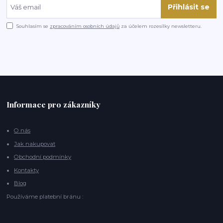
Přihlásit se
Souhlasím se
zpracováním osobních údajů
za účelem rozesílky newsletteru.
Informace pro zákazníky
O nás
Jak nakupovat
Obchodní podmínky
Kontakty
Blog
Používáme platební bránu :