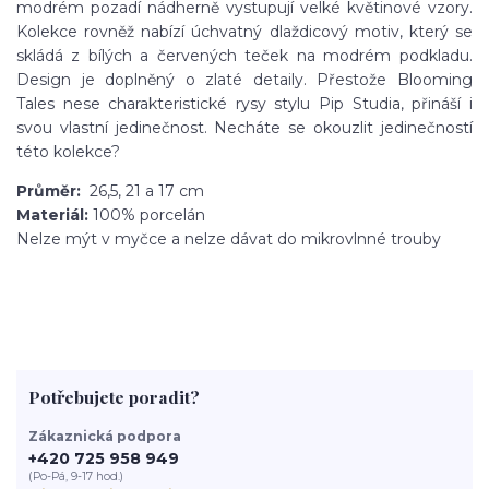
modrém pozadí nádherně vystupují velké květinové vzory.
Kolekce rovněž nabízí úchvatný dlaždicový motiv, který se
skládá z bílých a červených teček na modrém podkladu.
Design je doplněný o zlaté detaily. Přestože Blooming
Tales nese charakteristické rysy stylu Pip Studia, přináší i
svou vlastní jedinečnost. Necháte se okouzlit jedinečností
této kolekce?
Průměr:
26,5, 21 a 17 cm
Materiál:
100% porcelán
Nelze mýt v myčce a nelze dávat do mikrovlnné trouby
Potřebujete poradit?
Zákaznická podpora
+420 725 958 949
(Po-Pá, 9-17 hod.)