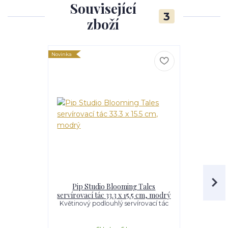
Související
3
zboží
Novinka
Novinka
Pip Studio Blooming Tales
Pip Stu
servírovací tác 33.3 x 15.5 cm, modrý
skladov
Květinový podlouhlý servírovací tác
Stylová a pr
kvě