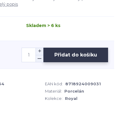
elý popis
Skladem > 6 ks
Přidat do košíku
34
EAN kód:
8718924009031
Materiál:
Porcelán
Kolekce:
Royal