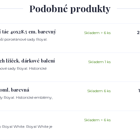
Podobné produkty
í tác 40x28.5 cm, barevný
2
Skladem > 6 ks
naší porcelánové sady Royal.
ch lžiček, dárkové balení
Skladem 1 ks
nové sady Royal. Historické
00ml, barevná
Skladem 6 ks
ady Royal. Historické emblémy,
Skladem > 6 ks
y Royal White. Royal White je