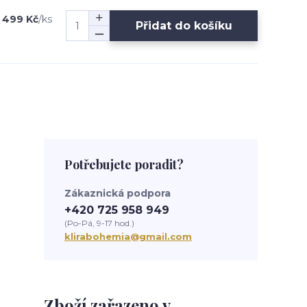
499 Kč
/
ks
Přidat do košíku
Potřebujete poradit?
Zákaznická podpora
+420 725 958 949
(Po-Pá, 9-17 hod.)
klirabohemia@gmail.com
Zboží zařazeno v