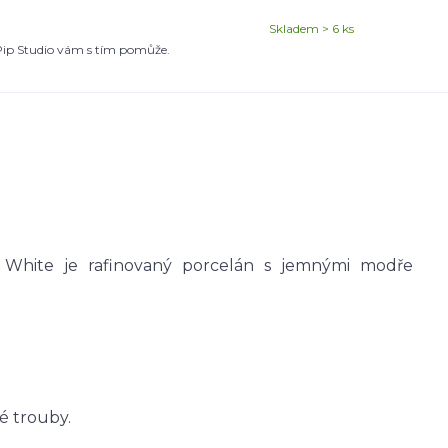
Skladem > 6 ks
o Pip Studio vám s tím pomůže.
l White je rafinovaný porcelán s jemnými modře
é trouby.