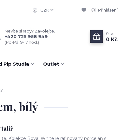
CZK
Přihlášení
Nevíte si rady? Zavolejte.
0
ks
+420 725 958 949
0 Kč
(Po-Pá, 9-17 hod.)
d Pip Studia
Outlet
lý
cm, bílý
talíř
hite. Kolekce Royal White je rafinovaný porcelán s