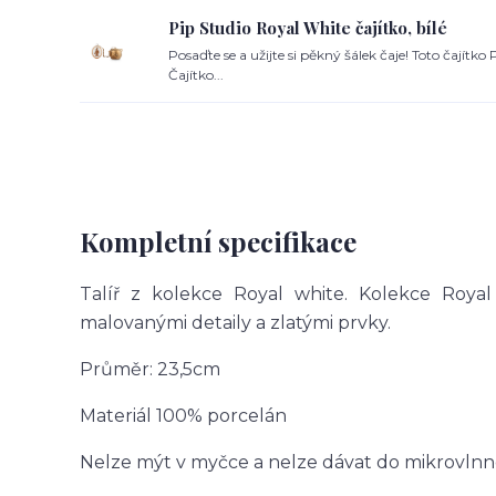
Pip Studio Royal White čajítko, bílé
Posaďte se a užijte si pěkný šálek čaje! Toto čajítk
Čajítko...
Kompletní specifikace
Talíř z kolekce Royal white. Kolekce Roya
malovanými detaily a zlatými prvky.
Průměr: 23,5cm
Materiál 100% porcelán
Nelze mýt v myčce a nelze dávat do mikrovlnn