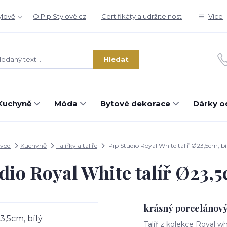
ylově
O Pip Stylově.cz
Certifikáty a udržitelnost
Více
Hledat
Kuchyně
Móda
Bytové dekorace
Dárky o
vod
Kuchyně
Talířky a talíře
Pip Studio Royal White talíř Ø23,5cm, bí
dio Royal White talíř Ø23,5
krásný porcelánový 
Talíř z kolekce Royal w