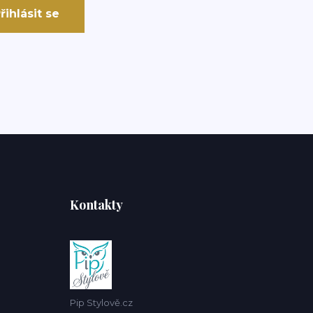
řihlásit se
Kontakty
Pip Stylově.cz