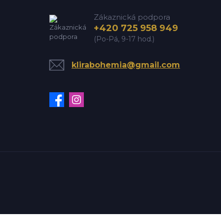
Zákaznická podpora
+420 725 958 949
(Po-Pá, 9-17 hod.)
klirabohemia@gmail.com