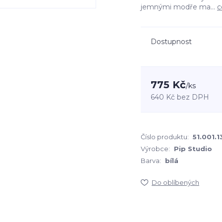
jemnými modře ma...
c
Dostupnost
775 Kč
/
ks
640 Kč
bez DPH
Číslo produktu:
51.001.1
Výrobce:
Pip Studio
Barva:
bílá
Do oblíbených