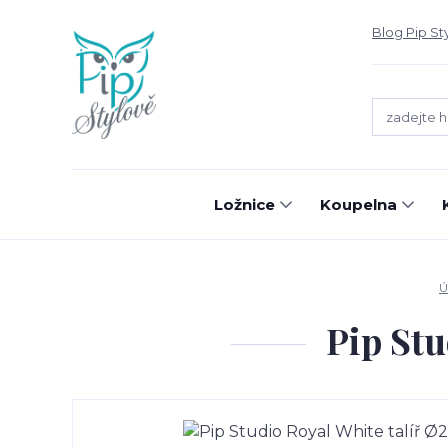
Blog Pip St
Ložnice
Koupelna
Ú
Pip Stu