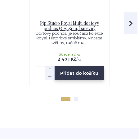
Pip Studio Royal Multi dortový
Pip Studio
podnos Ø 29,5cm, barevný
cappucci
2
Dortový podnos, je součástí kolekce
Royal. Historické emblémy, vintage
Exkluzi
květiny, ručně mal...
cappucci
Skladem 2 ks
2 471 Kč
/
ks
Přidat do košíku