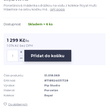
Porcelánová máslenka s drážkou na vodu z kolekce Royal multi.
Máselnice na celou kostku má...
celý popis
Dostupnost
Skladem > 6 ks
1 299 Kč
/
ks
1 074 Kč
bez DPH
Přidat do košíku
Číslo produktu:
51.018.069
EAN kód:
8718924031728
Výrobce:
Pip Studio
Materiál:
Porcelán
Kolekce:
Royal
Do oblíbených