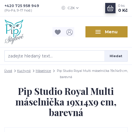
+420 725 958 949
0
ks
CZK
0 Kč
(Po-Pá, 9-17 hod.)
Menu
Hledat
Úvod
Kuchyně
Máselnice
Pip Studio Royal Multi máselnička 19x14x9 cm,
barevná
Pip Studio Royal Multi
máselnička 19x14x9 cm,
barevná