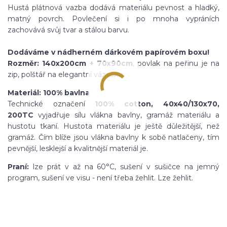
Hustá plátnová vazba dodává materiálu pevnost
a hladký,
matný povrch
. Povlečení si i po mnoha vypráních
zachovává svůj tvar a stálou barvu.
Dodáváme v nádherném dárkovém papírovém boxu!
Rozměr: 140x200cm + 70x90cm
, povlak na peřinu je na
zip, polštář na elegantní vázačku.
Materiál: 100% bavlna
Technické označení
100% cotton, 40x40/130x70,
200TC
vyjadřuje sílu vlákna bavlny, gramáž materiálu a
hustotu tkaní. Hustota materiálu je ještě důležitější, než
gramáž. Čím blíže jsou vlákna bavlny k sobě natlačeny, tím
pevnější, lesklejší a kvalitnější materiál je.
Praní:
lze prát v až na 60°C, sušení v sušičce na jemný
program, sušení ve visu - není třeba žehlit. Lze žehlit.