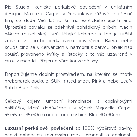
Pip Studio ikonické perkálové povlečení v unikátním
designu Majorelle Carpet v červánkové růžové je přesně
tím, co dodá Vaší ložnici šmrnc exotického apartmánu.
Uprostřed povlaku se odehrává pohádkový příběh: Aladin
někam musel skrýt svůj létající koberec a ten je určitě
zrovna v tomto perkálovém povlečení. Barva nebe
koupajícího se v červáncích v harmonii s barvou oblak nad
pouští, provoněno kvítky a lístečky a to vše uzavřené v
rámu z mandal. Přejeme Vám kouzelné sny!
Doporučujeme doplnit prostěradlem, na kterém se motiv
hřebenatek opakuje: SUKI fitted sheet Pink a nebo Leafy
Stitch Blue Pink
Celkový dojem umocní kombinace s doplňkovými
polštářky, které dodáváme i s výplní: Majorelle Carpet
45x45cm, 35x60cm nebo Long cushion Blue 30x90cm
Luxusní perkálové povlečení
ze 100% výběrové bavlny
nabízí dokonalou rovnováhu mezi jemností a odolností.