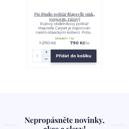
Pip Studio polštář Majorelle pink,
30x90cm, růžový
Růžový obdelníkový polštář
Majorelle Carpet je inspirován
našimi klasickými koberci. Potis...
Skladem 1 ks
1 290 Kč
790 Kč
/
ks
Přidat do košíku
Nepropásněte novinky,
akce a slevy!