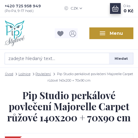
+420 725 958 949
0
ks
CZK
0 Kč
(Po-Pá, 9-17 hod.)
Menu
Hledat
Úvod
Ložnice
Povlečení
Pip Studio perkálové povlečení Majorelle Carpet
růžové 140x200 + 70x90 cm
Pip Studio perkálové
povlečení Majorelle Carpet
růžové 140x200 + 70x90 cm