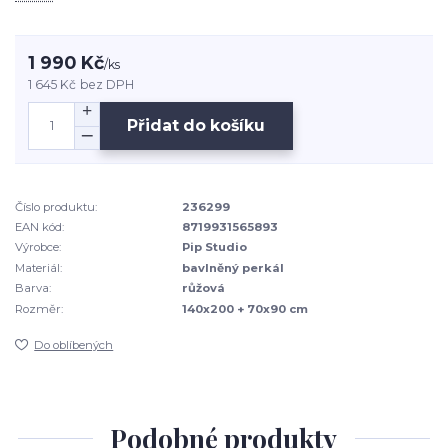
1 990 Kč
/
ks
1 645 Kč
bez DPH
Přidat do košíku
Číslo produktu:
236299
EAN kód:
8719931565893
Výrobce:
Pip Studio
Materiál:
bavlněný perkál
Barva:
růžová
Rozměr:
140x200 + 70x90 cm
Do oblíbených
Podobné produkty