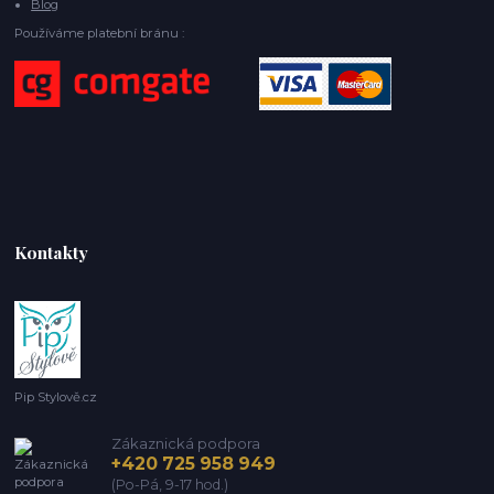
Blog
Používáme platební bránu :
Kontakty
Pip Stylově.cz
Zákaznická podpora
+420 725 958 949
(Po-Pá, 9-17 hod.)