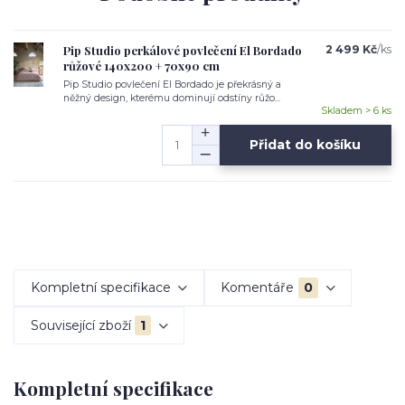
Pip Studio perkálové povlečení El Bordado
2 499 Kč
/
ks
růžové 140x200 + 70x90 cm
Pip Studio povlečení El Bordado je překrásný a
něžný design, kterému dominují odstíny růžo...
Skladem > 6 ks
Přidat do košíku
Kompletní specifikace
Komentáře
0
Související zboží
1
Kompletní specifikace