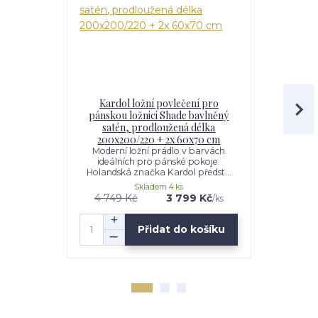
Kardol ložní povlečení pro
Kardol lož
pánskou ložnici Shade bavlněný
ložnice Inf
satén, prodloužená délka
Moderní ložn
barvách i
200x200/220 + 2x 60x70 cm
chlape
Moderní ložní prádlo v barvách
ideálních pro pánské pokoje.
Holandská značka Kardol předst...
Skladem 4 ks
4 749 Kč
3 799 Kč
2 249 K
/
ks
Přidat do košíku