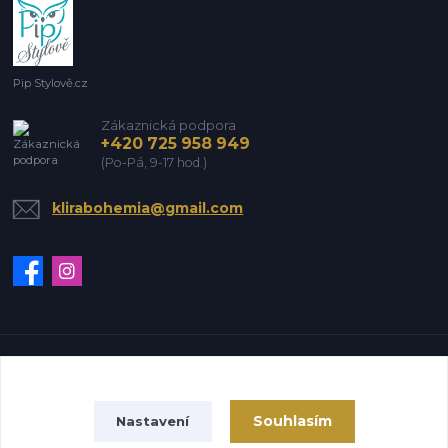
Pip Stylově.cz
Zákaznická podpora
+420 725 958 949
(Po-Pá, 9-17 hod.)
klirabohemia@gmail.com
Vytvořeno na
Eshop-rychle.cz
Souhlasím
Nastavení