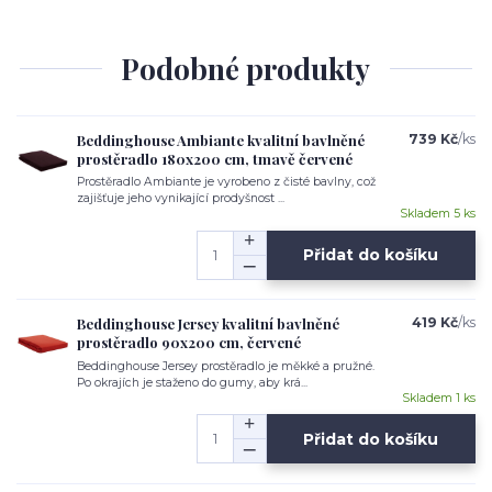
Podobné produkty
Beddinghouse Ambiante kvalitní bavlněné
739 Kč
/
ks
prostěradlo 180x200 cm, tmavě červené
Prostěradlo Ambiante je vyrobeno z čisté bavlny, což
zajišťuje jeho vynikající prodyšnost ...
Skladem 5 ks
Přidat do košíku
Beddinghouse Jersey kvalitní bavlněné
419 Kč
/
ks
prostěradlo 90x200 cm, červené
Beddinghouse Jersey prostěradlo je měkké a pružné.
Po okrajích je staženo do gumy, aby krá...
Skladem 1 ks
Přidat do košíku