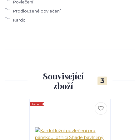
Povlečení
Prodloužené povlečení
Kardol
Související
3
zboží
Akce
Akce