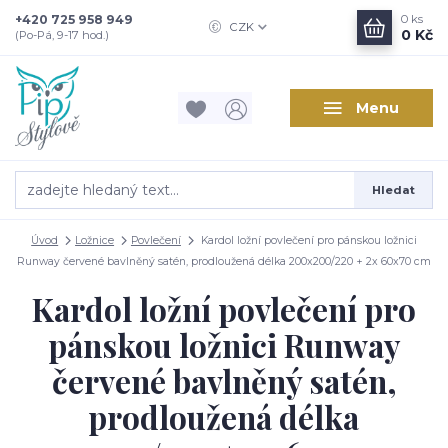
+420 725 958 949
0
ks
CZK
0 Kč
(Po-Pá, 9-17 hod.)
Menu
Hledat
Úvod
Ložnice
Povlečení
Kardol ložní povlečení pro pánskou ložnici
Runway červené bavlněný satén, prodloužená délka 200x200/220 + 2x 60x70 cm
Kardol ložní povlečení pro
pánskou ložnici Runway
červené bavlněný satén,
prodloužená délka