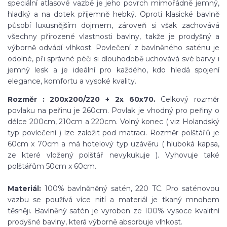
speciální atlasové vazbě je jeho povrch mimořádně jemný,
hladký a na dotek příjemně hebký. Oproti klasické bavlně
působí luxusnějším dojmem, zároveň si však zachovává
všechny přirozené vlastnosti bavlny, takže je prodyšný a
výborně odvádí vlhkost. Povlečení z bavlněného saténu je
odolné, při správné péči si dlouhodobě uchovává své barvy i
jemný lesk a je ideální pro každého, kdo hledá spojení
elegance, komfortu a vysoké kvality.
Rozměr : 200x200/220 + 2x 60x70.
Celkový rozměr
povlaku na peřinu je 260cm. Povlak je vhodný pro peřiny o
délce 200cm, 210cm a 220cm. Volný konec ( viz Holandský
typ povlečení ) lze založit pod matraci. Rozměr polštářů je
60cm x 70cm a má hotelový typ uzávěru ( hluboká kapsa,
ze které vložený polštář nevykukuje ). Vyhovuje také
polštářům 50cm x 60cm.
Materiál:
100% bavlněněný satén, 220 TC. Pro saténovou
vazbu se používá více nití a materiál je tkaný mnohem
těsněji. Bavlněný satén je vyroben ze 100% vysoce kvalitní
prodyšné bavlny, která výborně absorbuje vlhkost.