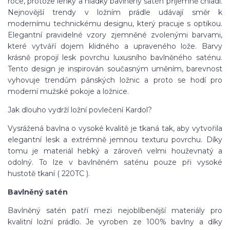
roce, protože lehký a hladký bavlněný satén příjemně chladí.
Nejnovější trendy v ložním prádle udávají směr k
modernímu technickému designu, který pracuje s optikou.
Elegantní pravidelné vzory zjemněné zvolenými barvami,
které vytváří dojem klidného a upraveného lože. Barvy
krásně propojí lesk povrchu luxusního bavlněného saténu.
Tento design je inspirován současným uměním, barevnost
vyhovuje trendům pánských ložnic a proto se hodí pro
moderní mužské pokoje a ložnice.
Jak dlouho vydrží ložní povlečení Kardol?
Vysrážená bavlna o vysoké kvalitě je tkaná tak, aby vytvořila
elegantní lesk a extrémně jemnou texturu povrchu. Díky
tomu je materiál hebký a zároveň velmi houževnatý a
odolný. To lze v bavlněném saténu pouze při vysoké
hustotě tkaní ( 220TC ).
Bavlněný satén
Bavlněný satén patří mezi nejoblíbenější materiály pro
kvalitní ložní prádlo. Je vyroben ze 100% bavlny a díky