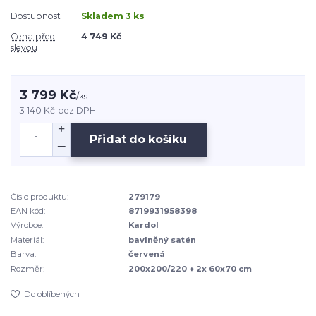
Dostupnost
Skladem 3 ks
Cena před
4 749 Kč
slevou
3 799 Kč
/
ks
3 140 Kč
bez DPH
Přidat do košíku
Číslo produktu:
279179
EAN kód:
8719931958398
Výrobce:
Kardol
Materiál:
bavlněný satén
Barva:
červená
Rozměr:
200x200/220 + 2x 60x70 cm
Do oblíbených