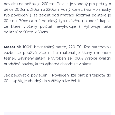
povlaku na peřinu je 260cm. Povlak je vhodný pro peřiny o
délce 200cm, 210cm a 220cm. Volný konec ( viz Holandský
typ povlečení ) lze založit pod matraci. Rozměr polštáře je
60cm x 70cm a má hotelový typ uzávěru ( hluboká kapsa,
ze které vložený polštář nevykukuje ). Vyhovuje také
polštářům 50cm x 60cm.
Materiál:
100% bavlněněný satén, 220 TC. Pro saténovou
vazbu se používá více nití a materiál je tkaný mnohem
těsněji. Bavlněný satén je vyroben ze 100% vysoce kvalitní
prodyšné bavlny, která výborně absorbuje vlhkost.
Jak pečovat o povlečení : Povlečení lze prát při teplotě do
60 stupňů, je vhodný do sušičky a lze žehlit.