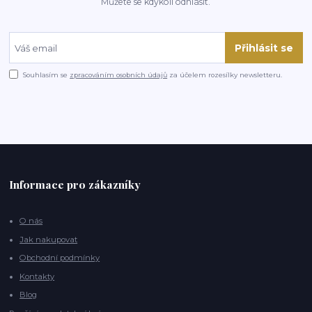
Můžete se kdykoli odhlásit.
Přihlásit se
Souhlasím se
zpracováním osobních údajů
za účelem rozesílky newsletteru.
Informace pro zákazníky
O nás
Jak nakupovat
Obchodní podmínky
Kontakty
Blog