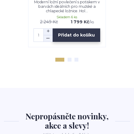
Moderní ložní povlečení s potiskem v
Moderní ložn
barvách ideálních pro mužské a
barvách i
chlapecké ložnice. Hol...
chlape
Skladem 6 ks
2 249 Kč
1 799 Kč
1 999 K
/
ks
Přidat do košíku
Nepropásněte novinky,
akce a slevy!