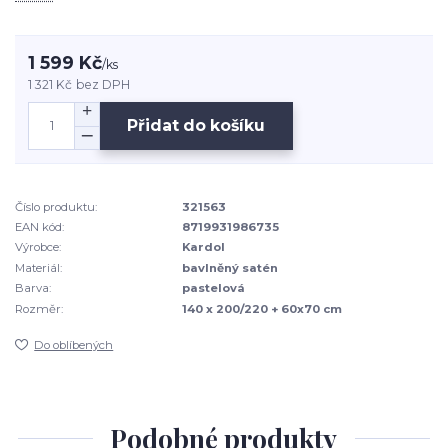
1 599 Kč
/
ks
1 321 Kč
bez DPH
Přidat do košíku
Číslo produktu:
321563
EAN kód:
8719931986735
Výrobce:
Kardol
Materiál:
bavlněný satén
Barva:
pastelová
Rozměr:
140 x 200/220 + 60x70 cm
Do oblíbených
Podobné produkty