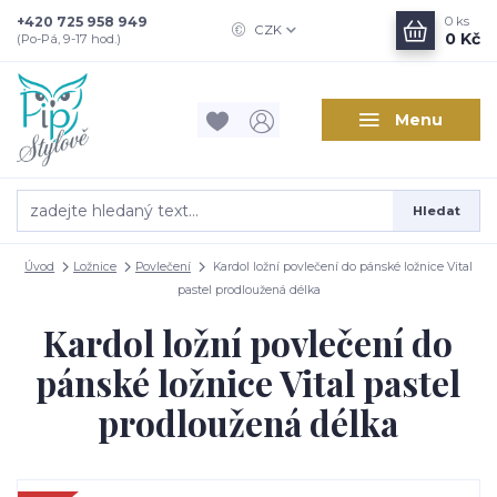
+420 725 958 949
0
ks
CZK
0 Kč
(Po-Pá, 9-17 hod.)
Menu
Hledat
Úvod
Ložnice
Povlečení
Kardol ložní povlečení do pánské ložnice Vital
pastel prodloužená délka
Kardol ložní povlečení do
pánské ložnice Vital pastel
prodloužená délka