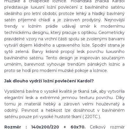
mužské a chlapecké ložnice. Holandská značka Kardol
představuje luxusní ložní povlečení z bavlněného saténu
ideálního pro letní období, protože lehký a hladký bavlněný
satén příjemně chladí a je zároveň prodyšný. Nejnovější
trendy v ložním prádle udávají směr k modernímu
technickému designu, který pracuje s optikou. Geometricky
pravidelné vzory na vrchní části spolu se zvolenými barvami
vytváří dojem klidného a upraveného lože. Spodní strana je
sytě zelená. Barvy krásně propojí lesk povrchu luxusního
bavlněného saténu. Tento design je inspirován současným
uměním, barevnost vyhovuje trendům pánských ložnic a
proto se hodí pro moderní mužské pokoje a ložnice.
Jak dlouho vydrží ložní povlečení Kardol?
Vysrážená bavlna o vysoké kvalitě je tkaná tak, aby vytvořila
elegantní lesk a extrémně jemnou texturu povrchu. Díky
tomu je materiál hebký a zároveň velmi houževnatý a
odolný. Pevnost a hebkost lze dosáhnout v bavlněném
saténu pouze při vysoké hustotě tkaní ( 220TC ).
Rozměr : 140x200/220 + 60x70.
Celkový rozměr