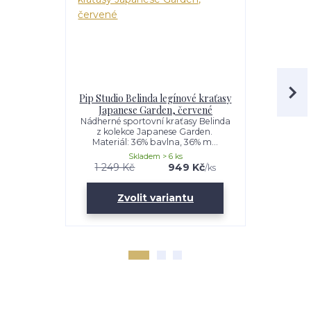
Pip Studio Belinda legínové kraťasy
Pip Studio
Japanese Garden, červené
Ga
Nádherné sportovní kraťasy Belinda
Legíny Jap
z kolekce Japanese Garden.
kvalitnímu
Materiál: 36% bavlna, 36% m...
vysokým
Skladem > 6 ks
1 249 Kč
949 Kč
1 499 K
/
ks
Zvolit variantu
Zv