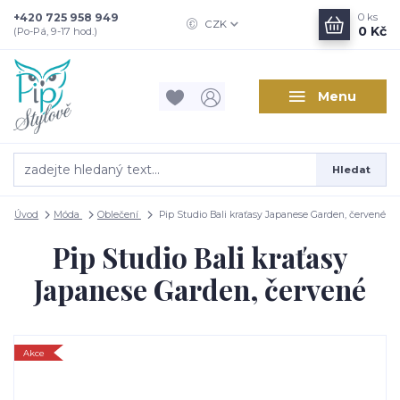
+420 725 958 949
0
ks
CZK
0 Kč
(Po-Pá, 9-17 hod.)
Menu
Hledat
Úvod
Móda
Oblečení
Pip Studio Bali kraťasy Japanese Garden, červené
Pip Studio Bali kraťasy
Japanese Garden, červené
Akce