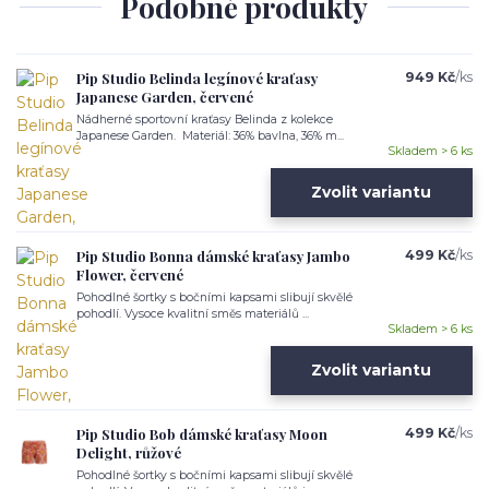
Podobné produkty
Pip Studio Belinda legínové kraťasy
949 Kč
/
ks
Japanese Garden, červené
Nádherné sportovní kraťasy Belinda z kolekce
Japanese Garden. Materiál: 36% bavlna, 36% m...
Skladem > 6 ks
Zvolit variantu
Pip Studio Bonna dámské kraťasy Jambo
499 Kč
/
ks
Flower, červené
Pohodlné šortky s bočními kapsami slibují skvělé
pohodlí. Vysoce kvalitní směs materiálů ...
Skladem > 6 ks
Zvolit variantu
Pip Studio Bob dámské kraťasy Moon
499 Kč
/
ks
Delight, růžové
Pohodlné šortky s bočními kapsami slibují skvělé