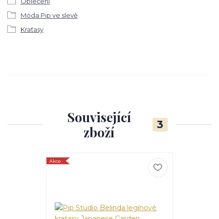
Oblečení
Móda Pip ve slevě
Kraťasy
Související
3
zboží
Akce
Akce