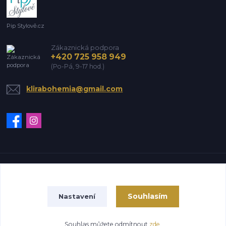
Pip Stylově.cz
Zákaznická podpora
+420 725 958 949
(Po-Pá, 9-17 hod.)
klirabohemia@gmail.com
Vytvořeno na
Eshop-rychle.cz
Souhlasím
Nastavení
Souhlas můžete odmítnout
zde
.