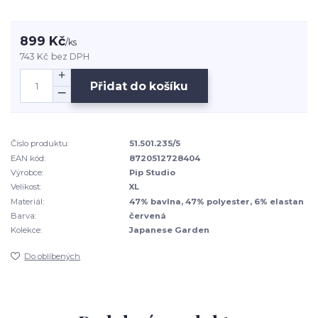
899 Kč
/
ks
743 Kč
bez DPH
Přidat do košíku
Číslo produktu:
51.501.235/5
EAN kód:
8720512728404
Výrobce:
Pip Studio
Velikost:
XL
Materiál:
47% bavlna, 47% polyester, 6% elastan
Barva:
červená
Kolekce:
Japanese Garden
Do oblíbených