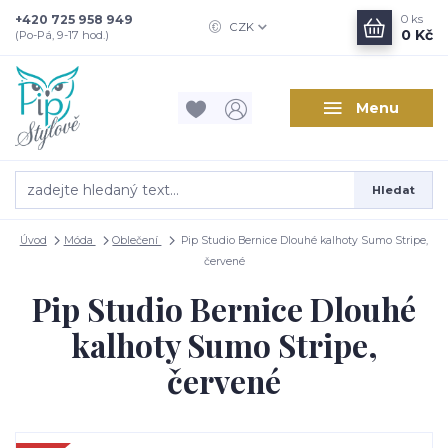
+420 725 958 949
0
ks
CZK
0 Kč
(Po-Pá, 9-17 hod.)
Menu
Hledat
Úvod
Móda
Oblečení
Pip Studio Bernice Dlouhé kalhoty Sumo Stripe,
červené
Pip Studio Bernice Dlouhé
kalhoty Sumo Stripe,
červené