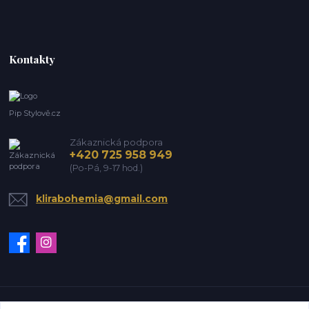
Kontakty
Pip Stylově.cz
Zákaznická podpora
+420 725 958 949
(Po-Pá, 9-17 hod.)
klirabohemia@gmail.com
Vytvořeno na
Eshop-rychle.cz