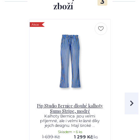
3
zboží
Akce
Akce
Pip Studio Bernice dlouhé kalhoty
Pip Studio
Sumo Stripe, modré
kalhoty 
Kalhoty Bernica jsou velmi
Dámské do
příjemné, ale i velmi krásné díky
slibují p
jejich designu. Mají široké ...
kvalitn
Skladem > 6 ks
1 699 Kč
1 299 Kč
1 499 K
/
ks