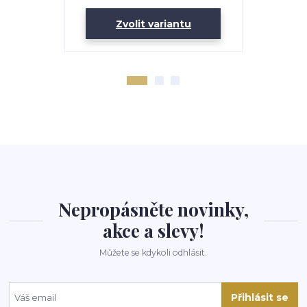
Zvolit variantu
Zv
Nepropásněte novinky,
akce a slevy!
Můžete se kdykoli odhlásit.
Přihlásit se