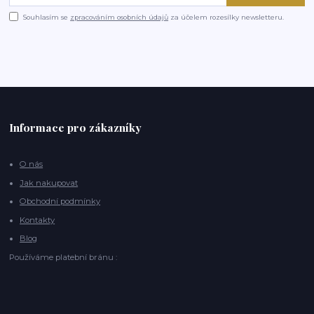
Souhlasím se
zpracováním osobních údajů
za účelem rozesílky newsletteru.
Informace pro zákazníky
O nás
Jak nakupovat
Obchodní podmínky
Kontakty
Blog
Používáme platební bránu :