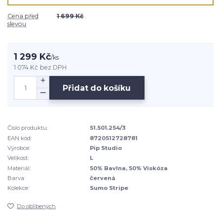
Cena před
1 699 Kč
slevou
1 299 Kč
/
ks
1 074 Kč
bez DPH
Přidat do košíku
Číslo produktu:
51.501.254/3
EAN kód:
8720512728781
Výrobce:
Pip Studio
Velikost:
L
Materiál:
50% Bavlna, 50% Viskóza
Barva:
červená
Kolekce:
Sumo Stripe
Do oblíbených