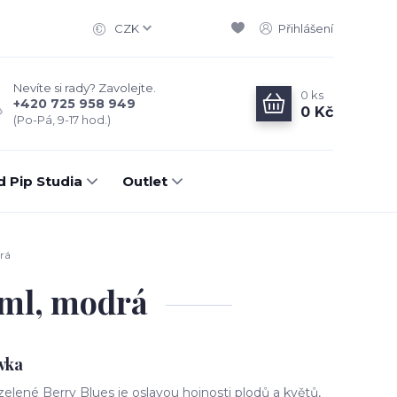
CZK
Přihlášení
Nevíte si rady? Zavolejte.
0
ks
+420 725 958 949
0 Kč
(Po-Pá, 9-17 hod.)
d Pip Studia
Outlet
rá
0ml, modrá
vka
lené Berry Blues je oslavou hojnosti plodů a květů,