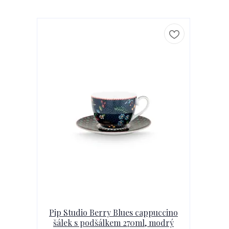
Pip Studio Berry Blues cappuccino
šálek s podšálkem 270ml, modrý