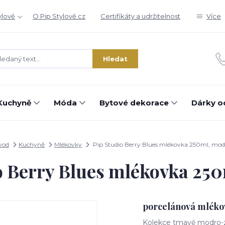
ylově
O Pip Stylově.cz
Certifikáty a udržitelnost
Více
Hledat
Kuchyně
Móda
Bytové dekorace
Dárky o
vod
Kuchyně
Mlékovky
Pip Studio Berry Blues mlékovka 250ml, mod
o Berry Blues mlékovka 25
porcelánová mléko
Kolekce tmavě modro-ze