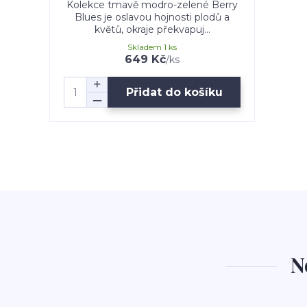
Kolekce tmavě modro-zelené Berry
Blues je oslavou hojnosti plodů a
květů, okraje překvapuj...
Skladem 1 ks
649 Kč
/
ks
Přidat do košíku
N