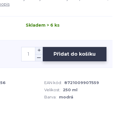
popis
Skladem > 6 ks
Přidat do košíku
056
EAN kód:
8721009907559
Velikost:
250 ml
Barva:
modrá