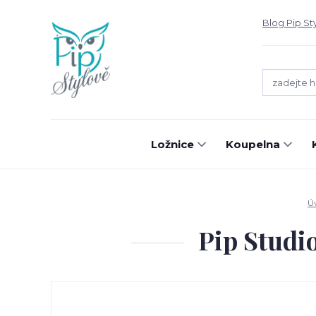
Blog Pip St
Ložnice
Koupelna
Ú
Pip Studi