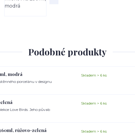
Podobné produkty
0ml, modrá
Skladem > 6 ks
kostěnného porcelánu v designu
zelená
Skladem > 6 ks
olekce Love Birds. Jeho půvab
 260ml, růžovo-zelená
Skladem > 6 ks