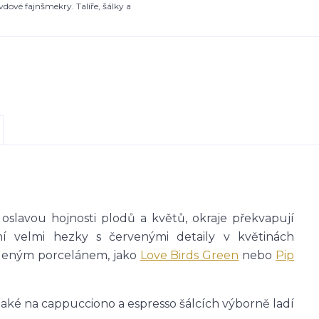
dové fajnšmekry. Talíře, šálky a
slavou hojnosti plodů a květů, okraje překvapují
 velmi hezky s červenými detaily v květinách
leným porcelánem, jako
Love Birds Green
nebo
Pip
také na cappucciono a espresso šálcích výborně ladí