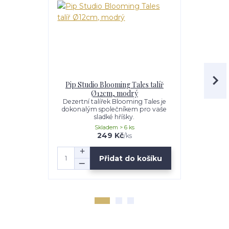
Pip Studio Blooming Tales talíř
Pip Studi
Ø12cm, modrý
Ø2
Dezertní talířek Blooming Tales je
Nádherný po
dokonalým společníkem pro vaše
B
sladké hříšky.
Skladem > 6 ks
249 Kč
/
ks
Přidat do košíku