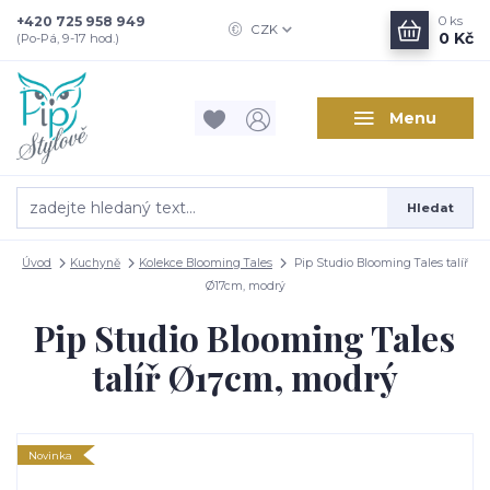
+420 725 958 949
0
ks
CZK
0 Kč
(Po-Pá, 9-17 hod.)
Menu
Hledat
Úvod
Kuchyně
Kolekce Blooming Tales
Pip Studio Blooming Tales talíř
Ø17cm, modrý
Pip Studio Blooming Tales
talíř Ø17cm, modrý
Novinka