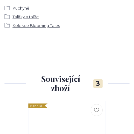
Kuchyně
Talířky a talíře
Kolekce Blooming Tales
Související
3
zboží
Novinka
Novinka