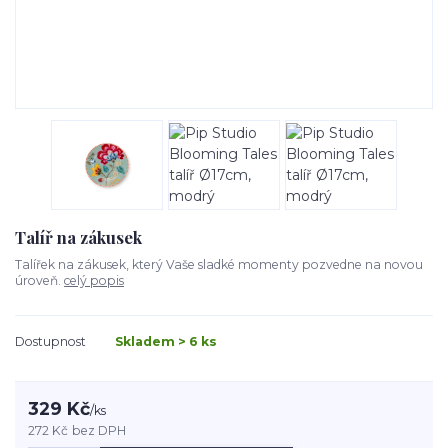
Talíř na zákusek
Talířek na zákusek, který Vaše sladké momenty pozvedne na novou
úroveň.
celý popis
Dostupnost
Skladem > 6 ks
329 Kč
/
ks
272 Kč
bez DPH