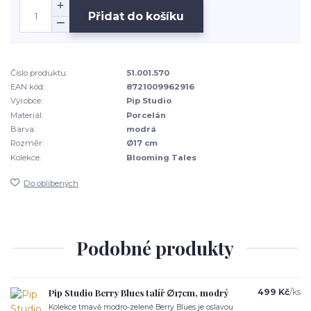
Přidat do košíku
Číslo produktu:
51.001.570
EAN kód:
8721009962916
Výrobce:
Pip Studio
Materiál:
Porcelán
Barva:
modrá
Rozměr:
Ø17 cm
Kolekce:
Blooming Tales
Do oblíbených
Podobné produkty
Pip Studio Berry Blues talíř ∅17cm, modrý
499 Kč
/
ks
Kolekce tmavě modro-zelené Berry Blues je oslavou