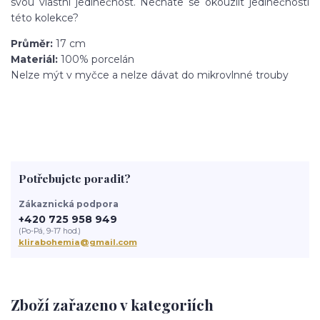
svou vlastní jedinečnost. Necháte se okouzlit jedinečností
této kolekce?
Průměr:
17 cm
Materiál:
100% porcelán
Nelze mýt v myčce a nelze dávat do mikrovlnné trouby
Potřebujete poradit?
Zákaznická podpora
+420 725 958 949
(Po-Pá, 9-17 hod.)
klirabohemia@gmail.com
Zboží zařazeno v kategoriích