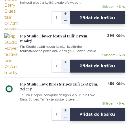
hojnosti plodů a květů, okraje překvapuj...
Skladem > 6 ks
Přidat do košíku
Pip Studio Flower festival talíř Ø17cm,
299 Kč
/
ks
modrý
Pip Studio uvádí novou kolekci kvalitního
tenkostěnného porcelánu v designu Flower Festiva...
Skladem > 6 ks
Přidat do košíku
Pip Studio Love Birds Stripes talířek Ø17cm,
459 Kč
/
ks
zelený
Talířek z nejoblíbenějšího designu Pip Studia Love
Birds Stripes. Talířek je zdobený zelen...
Skladem > 6 ks
Přidat do košíku