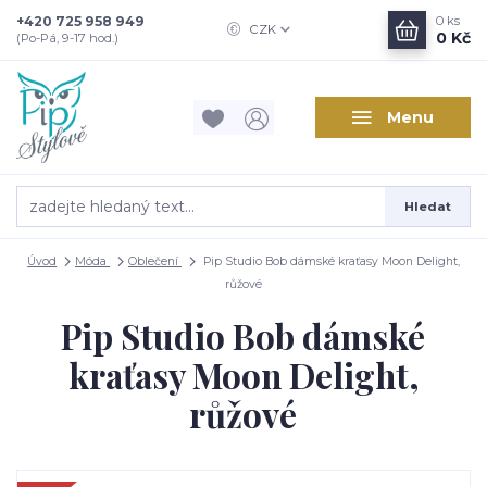
+420 725 958 949
0
ks
CZK
0 Kč
(Po-Pá, 9-17 hod.)
Menu
Hledat
Úvod
Móda
Oblečení
Pip Studio Bob dámské kraťasy Moon Delight,
růžové
Pip Studio Bob dámské
kraťasy Moon Delight,
růžové