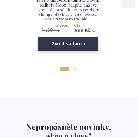
kalhoty Moon Delight, růžové
Moon
Dámské domácí kalhoty Bobbien
Pohodlné šo
slibují pohodový víkend. Vysoce
slibují skvěl
kvalitní směs materiálů j...
sm
Skladem > 6 ks
1 499 Kč
699 Kč
999 Kč
/
ks
Zvolit variantu
Zv
Nepropásněte novinky,
akce a slevy!