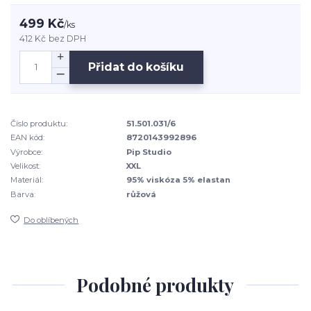
499 Kč
/
ks
412 Kč
bez DPH
Přidat do košíku
Číslo produktu:
51.501.031/6
EAN kód:
8720143992896
Výrobce:
Pip Studio
Velikost:
XXL
Materiál:
95% viskóza 5% elastan
Barva:
růžová
Do oblíbených
Podobné produkty