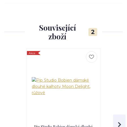
Související
2
zboží
Akce
Akce
Pip Studio Bobien dámské dlouhé
Pip Studi