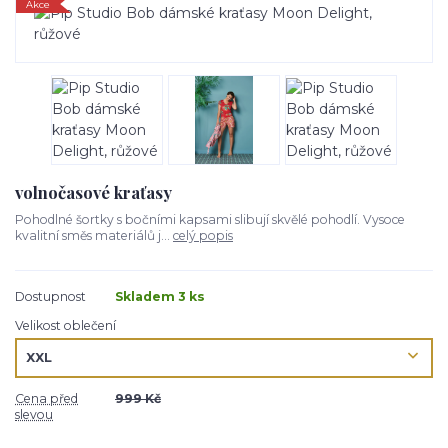
Akce
volnočasové kraťasy
Pohodlné šortky s bočními kapsami slibují skvělé pohodlí. Vysoce
kvalitní směs materiálů j...
celý popis
Dostupnost
Skladem 3 ks
Velikost oblečení
Cena před
999 Kč
slevou