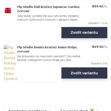
Pip Studio Bali kraťasy Japanese Garden,
899 Kč
/
ks
červené
Jako každý výrobek Pip jsou tyto šortky zdobeny
krásným květinovým motiven v designu Japan...
Skladem > 6 ks
Zvolit variantu
Pip Studio Bonita Kraťasy Sumo Stripe,
849 Kč
/
ks
červené
ste připraveni na maximální pohodlí? Tyto krátké
kalhoty s designem Sumo Stripe jsou jako ...
Skladem 3 ks
Zvolit variantu
Kompletní specifikace
Související zboží
2