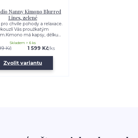
udio Nanny Kimono Blurred
Lines, zelené
pro chvíle pohody a relaxace.
kouzlí Vás proužkatým
m.Kimono má kapsy, délku...
Skladem > 6 ks
99 Kč
1 599 Kč
/
ks
Zvolit variantu