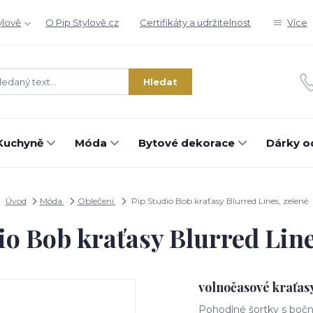
ylově
O Pip Stylově.cz
Certifikáty a udržitelnost
Více
Hledat
Kuchyně
Móda
Bytové dekorace
Dárky o
Úvod
Móda
Oblečení
Pip Studio Bob kraťasy Blurred Lines, zelené
io Bob kraťasy Blurred Line
volnočasové kraťas
Pohodlné šortky s boční