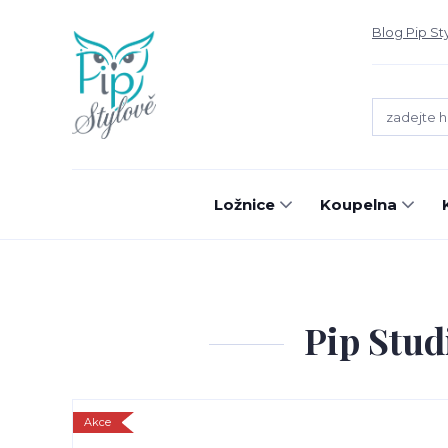
Blog Pip St
Ložnice
Koupelna
Pip Stud
Akce