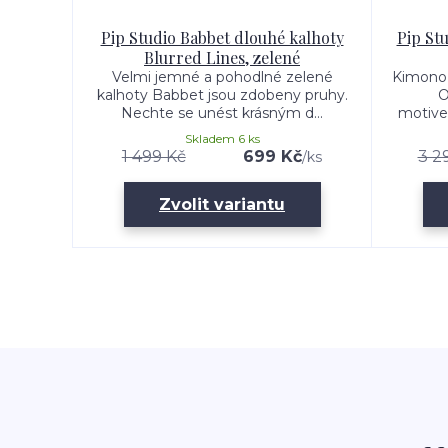
Pip Studio Babbet dlouhé kalhoty
Pip St
Blurred Lines, zelené
Velmi jemné a pohodlné zelené
Kimono 
kalhoty Babbet jsou zdobeny pruhy.
O
Nechte se unést krásným d...
motive
Skladem 6 ks
1 499 Kč
699 Kč
3 2
/
ks
Zvolit variantu