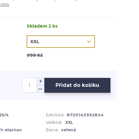
popis
Skladem 2 ks
999 Kč
Přidat do košíku
25/4
EAN kód:
8720143992834
Velikost:
XXL
5% elastan
Barva:
zelená