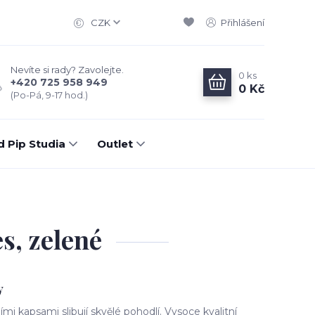
CZK
Přihlášení
Nevíte si rady? Zavolejte.
0
ks
+420 725 958 949
0 Kč
(Po-Pá, 9-17 hod.)
d Pip Studia
Outlet
s, zelené
y
mi kapsami slibují skvělé pohodlí. Vysoce kvalitní