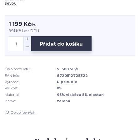
slevou
1 199 Kč
/
ks
991 Kč
bez DPH
Přidat do košíku
Číslo produktu:
51.500.515/1
EAN kód:
8720512725322
Výrobce:
Pip Studio
Velikost:
XS
Materiál:
95% viskóza 5% elastan
Barva:
zelená
Do oblíbených