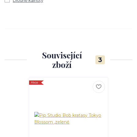
Dlouhé kalhoty
Související
3
zboží
Akce
Akce