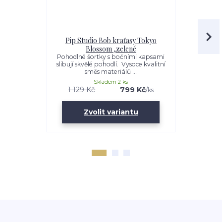
Pip Studio Bob kraťasy Tokyo
Pip Studio
Blossom ,zelené
rukávem T
Pohodlné šortky s bočními kapsami
Tričko T
slibují skvělé pohodlí. Vysoce kvalitní
BLOSSOM má
směs materiálů ...
svému měkk
Skladem 2 ks
1 129 Kč
799 Kč
1 129 K
/
ks
Zvolit variantu