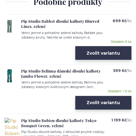
Podobné produkty
Pip Studio Babbet dlouhé kalhoty Blurred
699 Kč
/
ks
Lines, zelené
Velmi jemné a pohodlné zelené kalhoty Babbet jsou
zdobeny pruhy. Nechte se unést krásným d...
Skladem 6 ks
Zvolit variantu
Pip Studio Belinna dámské dlouhé kalhoty
599 Kč
/
ks
Jambo Flower, zelené
Velmi jemné a pohodlné zelené kalhoty Belinna jsou
zdobeny krásným květinovým designem Jam...
Skladem > 6 ks
Zvolit variantu
Pip Studio Bobien dlouhé kalhoty Tokyo
1 199 Kč
/
ks
Bouquet Green, zelené
Pip Studio dlouhé kalhoty z lehoučké pružné viskózy,