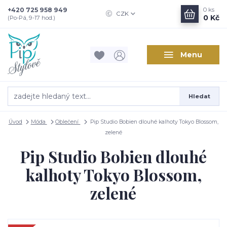
+420 725 958 949
0
ks
CZK
0 Kč
(Po-Pá, 9-17 hod.)
Menu
Hledat
Úvod
Móda
Oblečení
Pip Studio Bobien dlouhé kalhoty Tokyo Blossom,
zelené
Pip Studio Bobien dlouhé
kalhoty Tokyo Blossom,
zelené