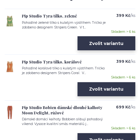
Pip Studio Tyra tílko, zelené
399 Kč
/
ks
Pohodlné zelené tílko s kulatým výstřihem. Tričko je
zdobeno designem Stripers Green. V t...
Skladem > 6 ks
Zvolit variantu
Pip Studio Tyra tílko, korálové
399 Kč
/
ks
Pohodlné korálové tílko s kulatým výstřihem. Tričko
je zdobeno designem Stripers Coral. V...
Skladem > 6 ks
Zvolit variantu
Pip Studio Bobien dámské dlouhé kalhoty
699 Kč
/
ks
Moon Delight, růžové
Dámské domácí kalhoty Bobbien slibují pohodový
víkend. Vysoce kvalitní směs materiálů j...
Skladem > 6 ks