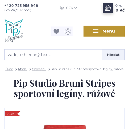
+420 725 958 949
0
ks
CZK
0 Kč
(Po-Pá, 9-17 hod.)
Menu
Hledat
Úvod
Móda
Oblečení
Pip Studio Bruni Stripes sportovní legíny, růžové
Pip Studio Bruni Stripes
sportovní legíny, růžové
Akce