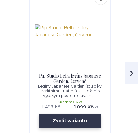
Pip Studio Bella legíny Japanese
Pip Stud
Garden, červené
Legíny Japanese Garden jsou díky
Pohodlné růž
kvalitnímu materiálu a složení s
Garden. Ma
vysokým podílem elastanu...
ela
Skladem > 6 ks
1 499 Kč
1 099 Kč
1 249 K
/
ks
Zvolit variantu
Zv