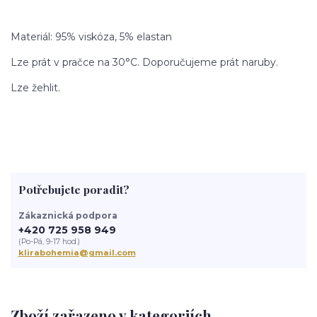
Materiál: 95% viskóza, 5% elastan
Lze prát v pračce na 30°C. Doporučujeme prát naruby.
Lze žehlit.
Potřebujete poradit?
Zákaznická podpora
+420 725 958 949
(Po-Pá, 9-17 hod.)
klirabohemia@gmail.com
Zboží zařazeno v kategoriích