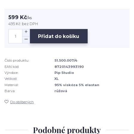
599 Kč
/
ks
495 Kč
bez DPH
Přidat do košíku
Číslo produktu:
51.500.007/4
EAN kód:
8720143993190
Výrobce:
Pip Studio
Velikost:
XL
Materiál:
95% viskóza 5% elastan
Barva:
růžová
Do oblíbených
Podobné produkty