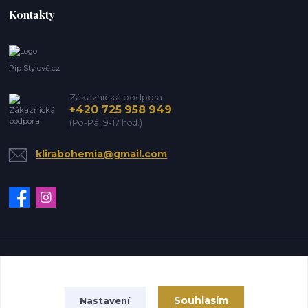
Kontakty
Pip Stylově.cz
Zákaznická podpora
+420 725 958 949
(Po-Pá, 9-17 hod.)
klirabohemia@gmail.com
Vytvořeno na
Eshop-rychle.cz
Souhlasím
Nastavení