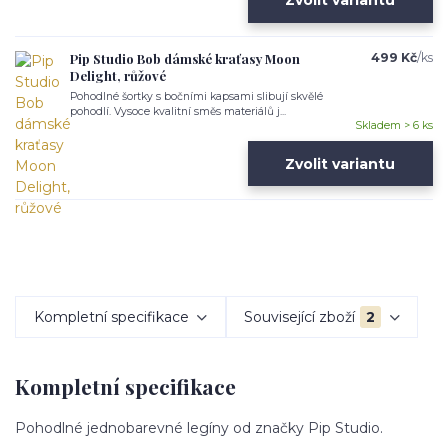
Zvolit variantu
Pip Studio Bob dámské kraťasy Moon
499 Kč
/
ks
Delight, růžové
Pohodlné šortky s bočními kapsami slibují skvělé
pohodlí. Vysoce kvalitní směs materiálů j...
Skladem > 6 ks
Zvolit variantu
Kompletní specifikace
Související zboží
2
Kompletní specifikace
Pohodlné jednobarevné legíny od značky Pip Studio.