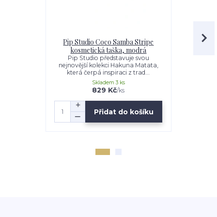
Pip Studio Coco Samba Stripe
Pip St
kosmetická taška, modrá
kosmet
Pip Studio představuje svou
Pip Stu
nejnovější kolekci Hakuna Matata,
nejnovější
která čerpá inspiraci z trad...
která čer
Skladem 3 ks
829 Kč
/
ks
Přidat do košíku