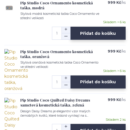
Pip Studio Coco Ornamento kosmetická
999 Kč
/
ks
taška, modrá
Stylová modrá kosmetická taška Coco Ornamento ve
střední velikosti
Skladem > 6 ks
Přidat do košíku
Pip Studio Coco Ornamento kosmetická
999 Kč
/
ks
taška, oranžová
Stylová oranžová kosmetická taška Coco Ornamento
ve střední velikosti
Skladem > 6 ks
Přidat do košíku
Pip Studio Coco Quilted Daisy Dreams
999 Kč
/
ks
sametová kosmetická taška, zelená
Design Daisy Dreams je elegantní vzor malých
černobílých květů, které krásně vynikají na s...
Skladem 2 ks