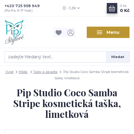
+420 725 958 949
0
ks
CZK
0 Kč
(Po-Pá, 9-17 hod.)
Menu
Hledat
Úvod
Móda
Tašky a zavadla
Pip Studio Coco Samba Stripe kosmetická
taška, limetková
Pip Studio Coco Samba
Stripe kosmetická taška,
limetková