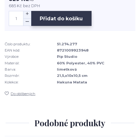
685 Kč
bez DPH
Přidat do košíku
Číslo produktu:
51.274.277
EAN kód:
8721009923948
Výrobce:
Pip Studio
Materiál:
60% Polyester, 40% PVC
Barva:
limetková
Rozměr:
21,5,x10x10,5 cm
Kolekce:
Hakuna Matata
Do oblíbených
Podobné produkty