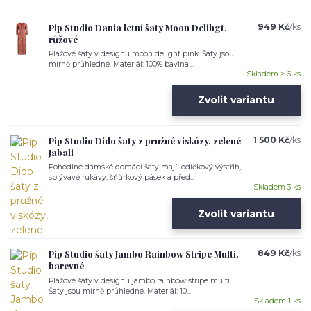
Pip Studio Dania letní šaty Moon Delihgt,
949 Kč
/
ks
růžové
Plážové šaty v designu moon delight pink. Šaty jsou
mírně průhledné. Materiál: 100% bavlna...
Skladem > 6 ks
Zvolit variantu
Pip Studio Dido šaty z pružné viskózy, zelené
1 500 Kč
/
ks
Jabali
Pohodlné dámské domácí šaty mají lodičkový výstřih,
splývavé rukávy, šňůrkový pásek a před...
Skladem 3 ks
Zvolit variantu
Pip Studio šaty Jambo Rainbow Stripe Multi,
849 Kč
/
ks
barevné
Plážové šaty v designu jambo rainbow stripe multi.
Šaty jsou mírně průhledné. Materiál: 10...
Skladem 1 ks