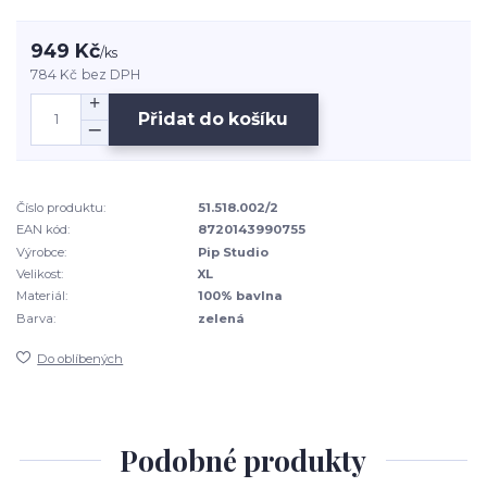
949 Kč
/
ks
784 Kč
bez DPH
Přidat do košíku
Číslo produktu:
51.518.002/2
EAN kód:
8720143990755
Výrobce:
Pip Studio
Velikost:
XL
Materiál:
100% bavlna
Barva:
zelená
Do oblíbených
Podobné produkty