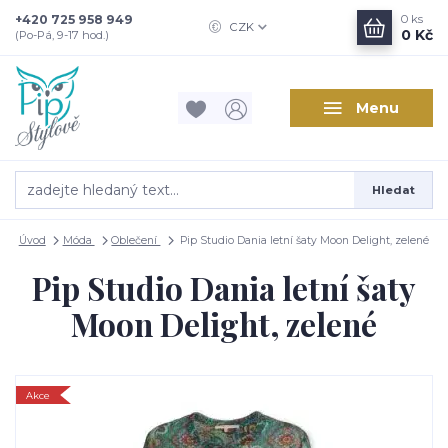
+420 725 958 949
0
ks
CZK
0 Kč
(Po-Pá, 9-17 hod.)
Menu
Hledat
Úvod
Móda
Oblečení
Pip Studio Dania letní šaty Moon Delight, zelené
Pip Studio Dania letní šaty
Moon Delight, zelené
Akce