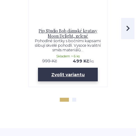
Pip Studio Bob dámské kraťasy
Pip Studio
Moon Delight, zelené
kalhoty 
Pohodlné šortky s bočními kapsami
Dámské do
slibují skvělé pohodlí. Vysoce kvalitní
slibují p
směs materiálů...
kvalitn
Skladem > 6 ks
999 Kč
499 Kč
1 499 K
/
ks
Zvolit variantu
Zv