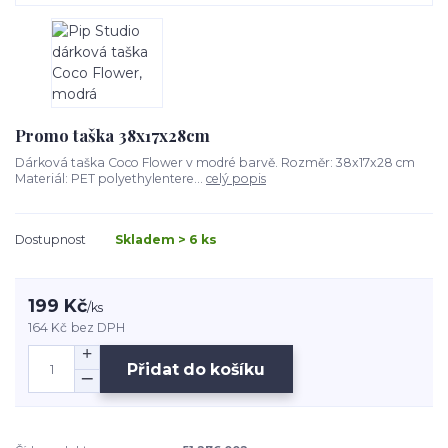
Promo taška 38x17x28cm
Dárková taška Coco Flower v modré barvě. Rozměr: 38x17x28 cm
Materiál: PET polyethylentere...
celý popis
Dostupnost
Skladem > 6 ks
199 Kč
/
ks
164 Kč
bez DPH
Přidat do košíku