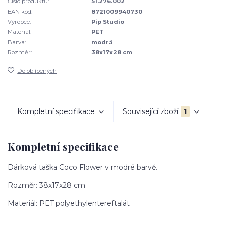
Číslo produktu:
51.276.002
EAN kód:
8721009940730
Výrobce:
Pip Studio
Materiál:
PET
Barva:
modrá
Rozměr:
38x17x28 cm
Do oblíbených
Kompletní specifikace
Související zboží
1
Kompletní specifikace
Dárková taška Coco Flower v modré barvě.
Rozměr: 38x17x28 cm
Materiál: PET polyethylentereftalát