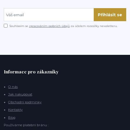
Přihlásit se
Souhlasím se
zpracováním osobních údajů
za účelem rozesílky newsletteru.
Informace pro zákazníky
O nás
Jak nakupovat
Obchodní podmínky
Kontakty
Blog
Používáme platební bránu :