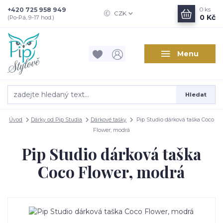
+420 725 958 949
0
ks
CZK
0 Kč
(Po-Pá, 9-17 hod.)
Menu
Hledat
Úvod
Dárky od Pip Studia
Dárkové tašky
Pip Studio dárková taška Coco
Flower, modrá
Pip Studio dárková taška
Coco Flower, modrá