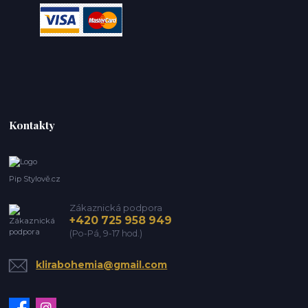
Kontakty
Pip Stylově.cz
Zákaznická podpora
+420 725 958 949
(Po-Pá, 9-17 hod.)
klirabohemia@gmail.com