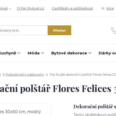
ylově
O Pip Stylově.cz
Certifikáty a udržitelnost
Více
Hledat
Kuchyně
Móda
Bytové dekorace
Dárky o
e
Polštáře ložní a dekorační
Pip Studio dekorační polštář Flores Felices
ační polštář Flores Felice
Dekorační polštář s
Tento obdélníkový polšt