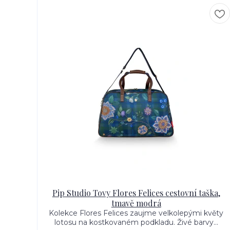
Pip Studio Tovy Flores Felices cestovní taška,
tmavě modrá
Kolekce Flores Felices zaujme velkolepými květy
lotosu na kostkovaném podkladu. Živé barvy...