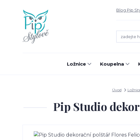
Blog Pip St
Ložnice
Koupelna
Úvod
Ložnic
Pip Studio dekor