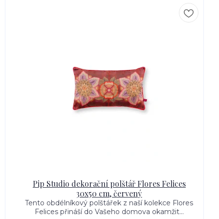
Pip Studio dekorační polštář Flores Felices
30x50 cm, červený
Tento obdélníkový polštářek z naší kolekce Flores
Felices přináší do Vašeho domova okamžit...