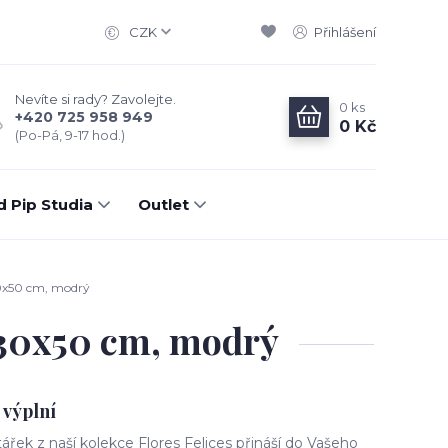
CZK
Přihlášení
Nevíte si rady? Zavolejte.
0
ks
+420 725 958 949
0 Kč
(Po-Pá, 9-17 hod.)
d Pip Studia
Outlet
 30x50 cm, modrý
s 30x50 cm, modrý
 výplní
ářek z naší kolekce Flores Felices přináší do Vašeho