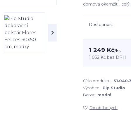
domova okamžit...
celý
Dostupnost
1 249 Kč
/
ks
1 032 Kč
bez DPH
Číslo produktu:
51.040.
Výrobce:
Pip Studio
Barva:
modrá
Do oblíbených