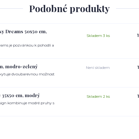
Podobné produkty
isy Dreams 50x50 cm,
Skladem 3 ks
reams je pozvánkou k pohodlí a
cm, modro-zelený
Není skladem
oskytuje dvoubarevnou možnost
pe 35x50 cm, modrý
Skladem 2 ks
design kombinuje modré pruhy s