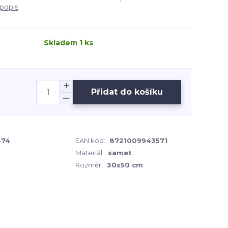
 popis
Skladem 1 ks
Přidat do košíku
374
EAN kód:
8721009943571
Materiál:
samet
Rozměr:
30x50 cm