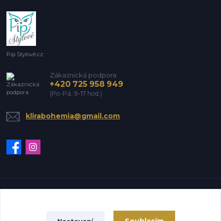
Pip Stylově.cz
Zákaznická podpora
+420 725 958 949
(Po-Pá, 9-17 hod.)
klirabohemia@gmail.com
Vytvořeno na
Eshop-rychle.cz
Nastavení