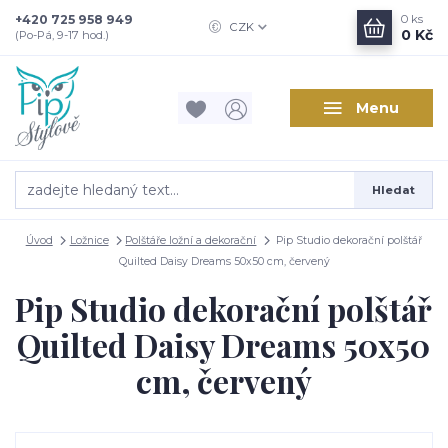
+420 725 958 949
0
ks
CZK
0 Kč
(Po-Pá, 9-17 hod.)
Menu
Hledat
Úvod
Ložnice
Polštáře ložní a dekorační
Pip Studio dekorační polštář
Quilted Daisy Dreams 50x50 cm, červený
Pip Studio dekorační polštář
Quilted Daisy Dreams 50x50
cm, červený