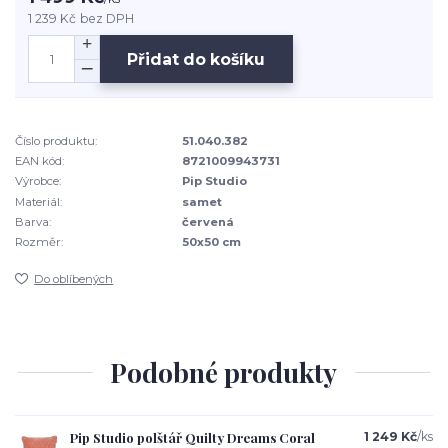
1 239 Kč
bez DPH
Přidat do košíku
Číslo produktu:
51.040.382
EAN kód:
8721009943731
Výrobce:
Pip Studio
Materiál:
samet
Barva:
červená
Rozměr:
50x50 cm
Do oblíbených
Podobné produkty
Pip Studio polštář Quilty Dreams Coral
1 249 Kč
/
ks