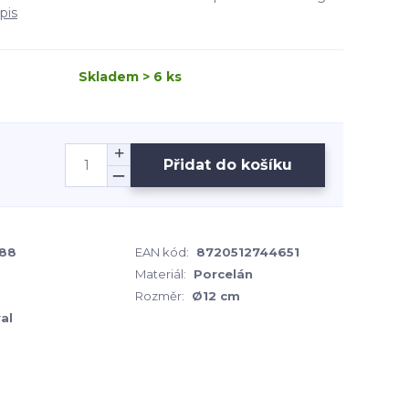
pis
Skladem > 6 ks
Přidat do košíku
188
EAN kód:
8720512744651
Materiál:
Porcelán
Rozměr:
Ø12 cm
al