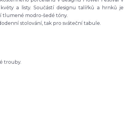
věty a listy. Součástí designu talířků a hrnků je
iví tlumené modro-šedé tóny.
dodenní stolování, tak pro sváteční tabule.
é trouby.