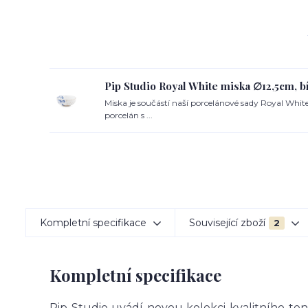
Pip Studio Royal White miska ∅12,5cm, 
Miska je součástí naší porcelánové sady Royal Whit
porcelán s ...
Kompletní specifikace
Související zboží
2
Kompletní specifikace
Pip Studio uvádí novou kolekci kvalitního te