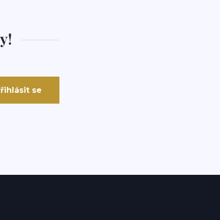
y!
řihlásit se