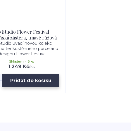
p Studio Flower Festival
ská zástěra, tmavě růžová
Studio uvádí novou kolekci
ího tenkostěnného porcelánu
designu Flower Festiva...
Skladem > 6 ks
1 249 Kč
/
ks
Přidat do košíku