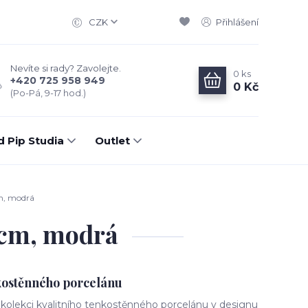
CZK
Přihlášení
Nevíte si rady? Zavolejte.
0
ks
+420 725 958 949
0 Kč
(Po-Pá, 9-17 hod.)
d Pip Studia
Outlet
cm, modrá
2cm, modrá
nkostěnného porcelánu
 kolekci kvalitního tenkostěnného porcelánu v designu