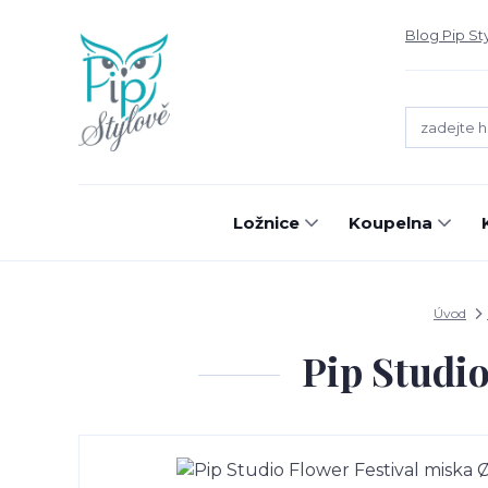
Blog Pip St
Ložnice
Koupelna
Úvod
Pip Studi