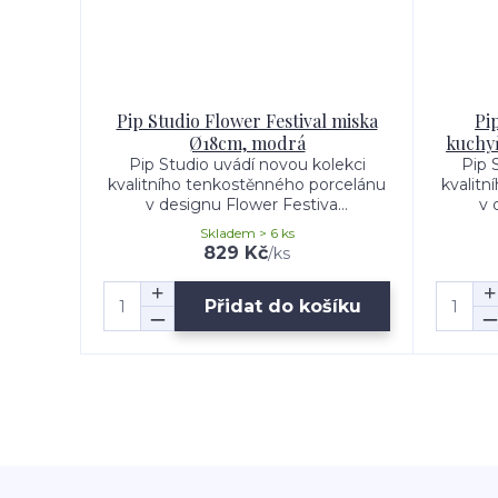
Pip Studio Flower Festival miska
Pi
Ø18cm, modrá
kuchyň
Pip Studio uvádí novou kolekci
Pip 
kvalitního tenkostěnného porcelánu
kvalitn
v designu Flower Festiva...
v 
Skladem > 6 ks
829 Kč
/
ks
Přidat do košíku