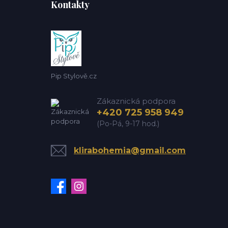
Kontakty
Pip Stylově.cz
Zákaznická podpora
+420 725 958 949
(Po-Pá, 9-17 hod.)
klirabohemia@gmail.com