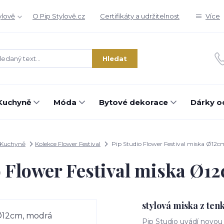
ylově
O Pip Stylově.cz
Certifikáty a udržitelnost
Více
Hledat
Kuchyně
Móda
Bytové dekorace
Dárky o
Kuchyně
Kolekce Flower Festival
Pip Studio Flower Festival miska Ø12
o Flower Festival miska Ø1
stylová miska z te
Pip Studio uvádí novou