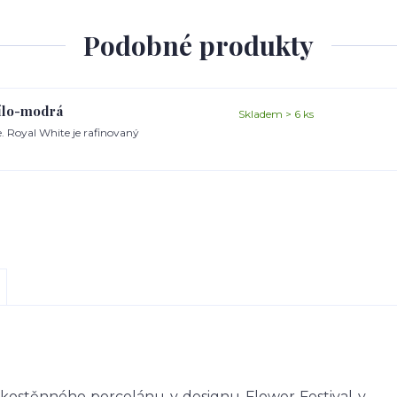
Podobné produkty
bílo-modrá
Skladem > 6 ks
e. Royal White je rafinovaný
nkostěnného porcelánu v designu Flower Festival v