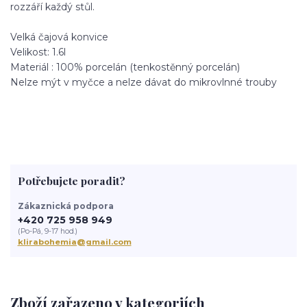
rozzáří každý stůl.
Velká čajová konvice
Velikost: 1.6l
Materiál : 100% porcelán (tenkostěnný porcelán)
Nelze mýt v myčce a nelze dávat do mikrovlnné trouby
Potřebujete poradit?
Zákaznická podpora
+420 725 958 949
(Po-Pá, 9-17 hod.)
klirabohemia@gmail.com
Zboží zařazeno v kategoriích