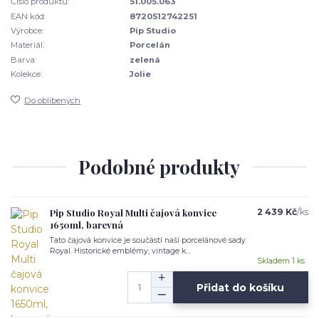
Číslo produktu:
51.005.063
EAN kód:
8720512742251
Výrobce:
Pip Studio
Materiál:
Porcelán
Barva:
zelená
Kolekce:
Jolie
Do oblíbených
Podobné produkty
Pip Studio Royal Multi čajová konvice
2 439 Kč
/
ks
1650ml, barevná
Tato čajová konvice je součástí naší porcelánové sady
Royal. Historické emblémy, vintage k...
Skladem 1 ks
Přidat do košíku