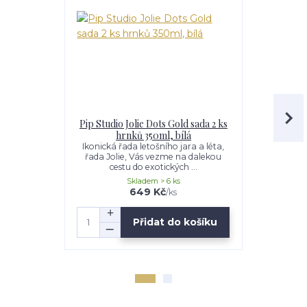
Pip Studio Jolie Dots Gold sada 2 ks
Pip Studio 
hrnků 350ml, bílá
hrneč
Ikonická řada letošního jara a léta,
Ikonická řa
řada Jolie, Vás vezme na dalekou
řada Jolie
cestu do exotických ...
cestu
Skladem > 6 ks
649 Kč
/
ks
Přidat do košíku