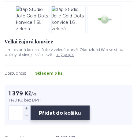
Velká čajová konvice
Limitovaná kolekce Jolie v zelené barvě. Okouzlující čáp ve stínu
palmy obdivuje krásu kvě...
celý popis
Dostupnost
Skladem 3 ks
1 379 Kč
/
ks
1 140 Kč
bez DPH
Přidat do košíku