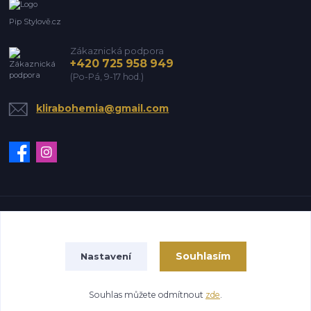
Pip Stylově.cz
Zákaznická podpora
+420 725 958 949
(Po-Pá, 9-17 hod.)
klirabohemia@gmail.com
Vytvořeno na
Eshop-rychle.cz
Souhlasím
Nastavení
Souhlas můžete odmítnout
zde
.