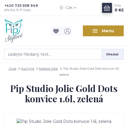
+420 725 958 949
0
ks
CZK
0 Kč
(Po-Pá, 9-17 hod.)
Menu
Hledat
Úvod
Kuchyně
Kolekce Jolie
Pip Studio Jolie Gold Dots konvice 1.6l,
zelená
Pip Studio Jolie Gold Dots
konvice 1.6l, zelená