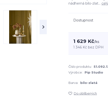
nádherná bílo-zlat...
cel
Dostupnost
1 629 Kč
/
ks
1 346 Kč
bez DPH
Číslo produktu:
51.092.1
Výrobce:
Pip Studio
Barva:
bílo-zlatá
Do oblíbených