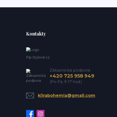
Kontakty
Pip Stylově.cz
Zákaznická podpora
+420 725 958 949
(Po-Pá, 9-17 hod.)
klirabohemia@gmail.com