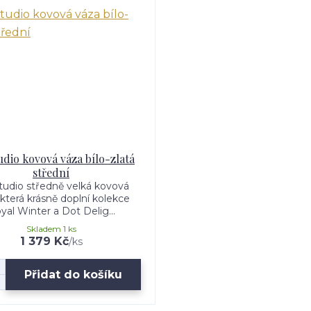
udio kovová váza bílo-zlatá
střední
tudio středně velká kovová
 která krásně doplní kolekce
yal Winter a Dot Delig...
Skladem 1 ks
1 379 Kč
/
ks
Přidat do košíku