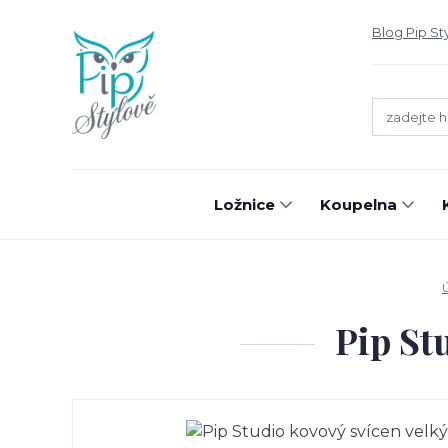
Blog Pip St
Ložnice
Koupelna
Pip Stu