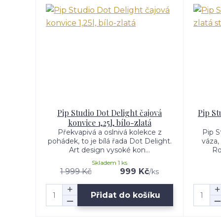
Pip Studio Dot Delight čajová
Pip St
konvice 1,25l, bílo-zlatá
Překvapivá a oslnivá kolekce z
Pip S
pohádek, to je bílá řada Dot Delight.
váza,
Art design vysoké kon...
Ro
Skladem 1 ks
1 999 Kč
999 Kč
/
ks
Přidat do košíku