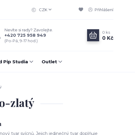
CZK
Přihlášení
Nevíte si rady? Zavolejte.
0
ks
+420 725 958 949
0 Kč
(Po-Pá, 9-17 hod.)
d Pip Studia
Outlet
tý
lo-zlatý
m
nový tvar svícnů. Jejich jedinečný tvar doplňuje