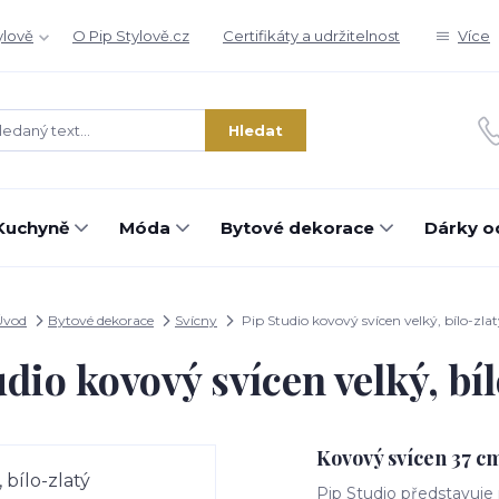
ylově
O Pip Stylově.cz
Certifikáty a udržitelnost
Více
Hledat
Kuchyně
Móda
Bytové dekorace
Dárky o
Úvod
Bytové dekorace
Svícny
Pip Studio kovový svícen velký, bílo-zla
dio kovový svícen velký, bí
Kovový svícen 37 c
Pip Studio představuje 