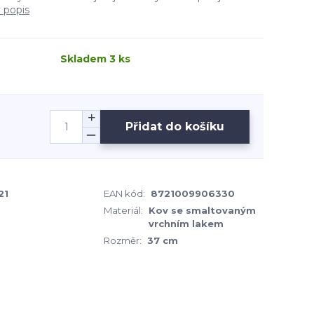
ý popis
Skladem 3 ks
Přidat do košíku
21
EAN kód:
8721009906330
Materiál:
Kov se smaltovaným
vrchním lakem
Rozměr:
37 cm