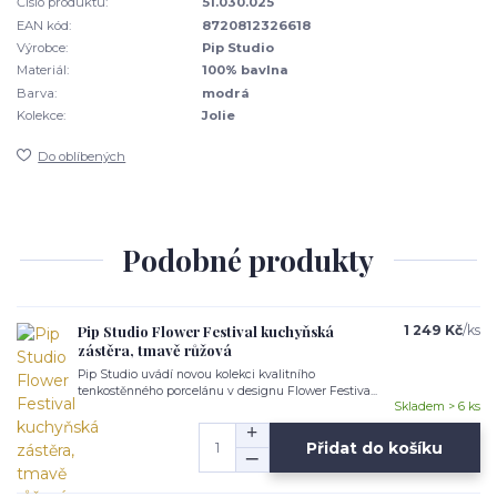
Číslo produktu:
51.030.025
EAN kód:
8720812326618
Výrobce:
Pip Studio
Materiál:
100% bavlna
Barva:
modrá
Kolekce:
Jolie
Do oblíbených
Podobné produkty
Pip Studio Flower Festival kuchyňská
1 249 Kč
/
ks
zástěra, tmavě růžová
Pip Studio uvádí novou kolekci kvalitního
tenkostěnného porcelánu v designu Flower Festiva...
Skladem > 6 ks
Přidat do košíku