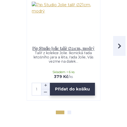
Pip Studio Jolie talíř ∅21cm, modrý
Pip Studio 
mis
Talíř z kolekce Jolie. Ikonická řada
letošního jara a léta, řada Jolie, Vás
Miska z kol
vezme na dalek...
letošního ja
ve
Skladem > 6 ks
379 Kč
/
ks
Přidat do košíku