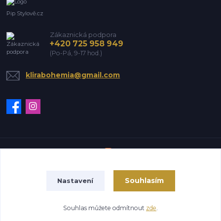
Pip Stylově.cz
Zákaznická podpora
+420 725 958 949
(Po-Pá, 9-17 hod.)
klirabohemia@gmail.com
Vytvořeno na
Eshop-rychle.cz
Souhlasím
Nastavení
Souhlas můžete odmítnout
zde
.