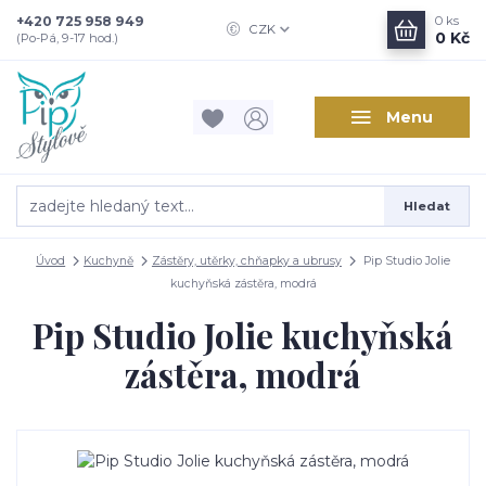
+420 725 958 949
0
ks
CZK
0 Kč
(Po-Pá, 9-17 hod.)
Menu
Hledat
Úvod
Kuchyně
Zástěry, utěrky, chňapky a ubrusy
Pip Studio Jolie
kuchyňská zástěra, modrá
Pip Studio Jolie kuchyňská
zástěra, modrá