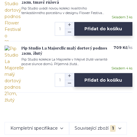
21cm, tmavě růžová
Pip Studio uvádí novou kolekci kvalitního
tenkostěnného porcelánu v designu Flower Festiva...
Skladem 3 ks
Přidat do košíku
Pip Studio La Majorelle malý dortový podnos
709 Kč
/
ks
21cm, žlutý
Pip Studio kolekce La Majorelle v hřejivé žluté variantě
pozve slunce domů. Příjemná žlutá...
Skladem 4 ks
Přidat do košíku
Kompletní specifikace
Související zboží
1