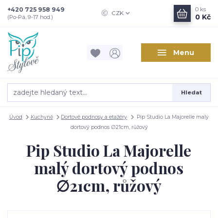
+420 725 958 949
0
ks
CZK
0 Kč
(Po-Pá, 9-17 hod.)
Menu
Hledat
Úvod
Kuchyně
Dortové podnosy a etažéry
Pip Studio La Majorelle malý
dortový podnos ∅21cm, růžový
Pip Studio La Majorelle
malý dortový podnos
∅21cm, růžový