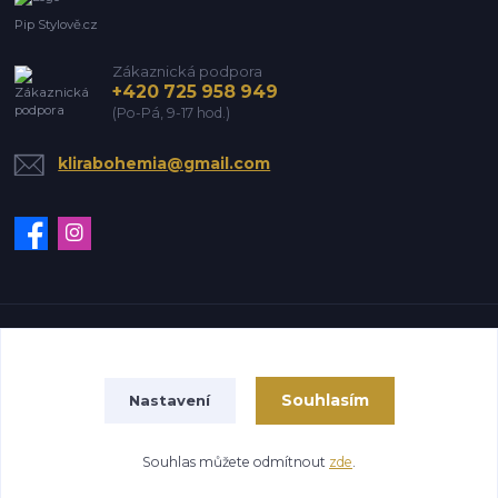
Pip Stylově.cz
Zákaznická podpora
+420 725 958 949
(Po-Pá, 9-17 hod.)
klirabohemia@gmail.com
Vytvořeno na
Eshop-rychle.cz
Souhlasím
Nastavení
Souhlas můžete odmítnout
zde
.