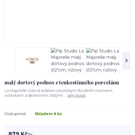
malý dortový podnos z tenkostěnného porcelánu
La Majorelle růžová kolekce s exotickým florálním motivem,
volavkami a decentními zlatými ...
celý popis
Dostupnost
Skladem 6 ks
879 Kč
/
ks