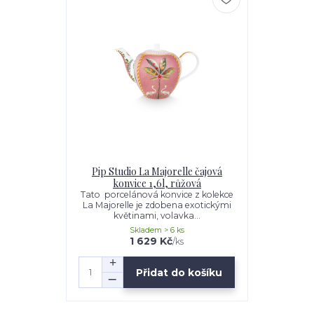
Pip Studio La Majorelle čajová
konvice 1,6l, růžová
Tato porcelánová konvice z kolekce
La Majorelle je zdobena exotickými
květinami, volavka...
Skladem > 6 ks
1 629 Kč
/
ks
Přidat do košíku