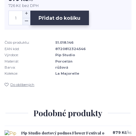
726 Kč
bez DPH
Přidat do košíku
Číslo produktu:
51.018.146
EAN kód:
8720812324546
Výrobce:
Pip Studio
Materiál:
Porcelán
Barva:
růžová
Kolekce:
La Majorelle
Do oblíbených
Podobné produkty
Pip Studio dortový podnos Flower Festival o
879 Kč
/
ks