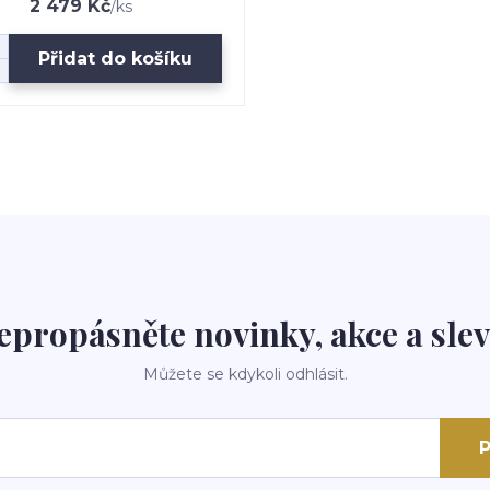
2 479 Kč
/
ks
Přidat do košíku
epropásněte novinky, akce a slev
Můžete se kdykoli odhlásit.
P