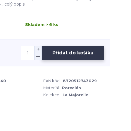
...
celý popis
Skladem > 6 ks
Přidat do košíku
040
EAN kód:
8720512743029
Materiál:
Porcelán
Kolekce:
La Majorelle