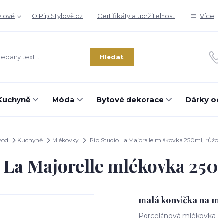
ylově
O Pip Stylově.cz
Certifikáty a udržitelnost
Více
Hledat
Kuchyně
Móda
Bytové dekorace
Dárky o
vod
Kuchyně
Mlékovky
Pip Studio La Majorelle mlékovka 250ml, růž
 La Majorelle mlékovka 25
malá konvička na 
Porcelánová mlékovka z 