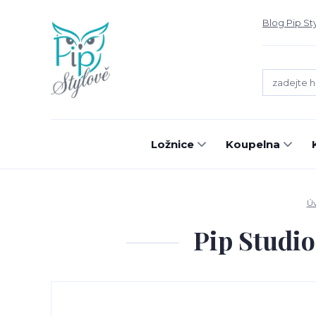
Blog Pip St
Ložnice
Koupelna
Ú
Pip Studio