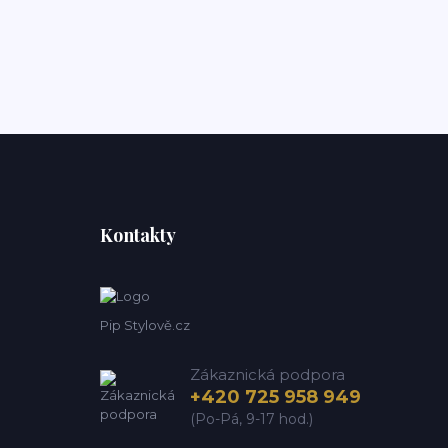
Kontakty
Pip Stylově.cz
Zákaznická podpora
+420 725 958 949
(Po-Pá, 9-17 hod.)