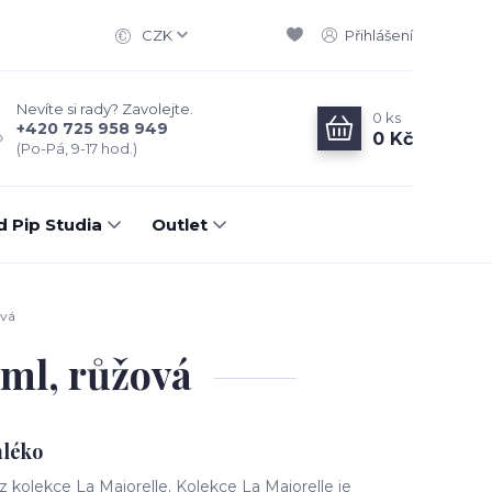
CZK
Přihlášení
Nevíte si rady? Zavolejte.
0
ks
+420 725 958 949
0 Kč
(Po-Pá, 9-17 hod.)
d Pip Studia
Outlet
ová
0ml, růžová
mléko
kolekce La Majorelle. Kolekce La Majorelle je