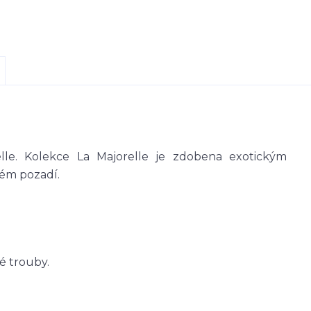
lle. Kolekce La Majorelle je zdobena exotickým
vém pozadí.
é trouby.