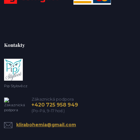
Kontakty
Pip Stylově.cz
Zákaznická podpora
+420 725 958 949
(Po-Pá, 9-17 hod.)
klirabohemia@gmail.com