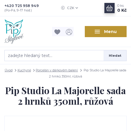
+420 725 958 949
0
ks
CZK
0 Kč
(Po-Pá, 9-17 hod.)
Menu
Hledat
Úvod
Kuchyně
Porcelán v dárkovém balení
Pip Studio La Majorelle sada
2 hrnků 350ml, růžová
Pip Studio La Majorelle sada
2 hrnků 350ml, růžová