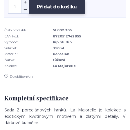
Přidat do košíku
Číslo produktu:
51.002.305
EAN kód:
8720512742855
Výrobce:
Pip Studio
Velikost:
350ml
Materiál:
Porcelán
Barva:
růžová
Kolekce:
La Majorelle
Do oblíbených
Kompletní specifikace
Sada 2 porcelánových hrnků.. La Majorelle je kolekce s
exotickým květinovým motivem a zlatými detaily. V
dárkové krabičce.