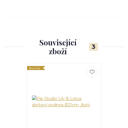
Související
3
zboží
Novinka
Novinka