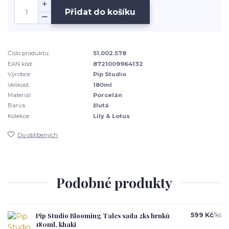
Přidat do košíku
Číslo produktu:
51.002.578
EAN kód:
8721009964132
Výrobce:
Pip Studio
Velikost:
180ml
Materiál:
Porcelán
Barva:
žlutá
Kolekce:
Lily & Lotus
Do oblíbených
Podobné produkty
Pip Studio Blooming Tales sada 2ks hrnků
599 Kč
/
ks
180ml, khaki