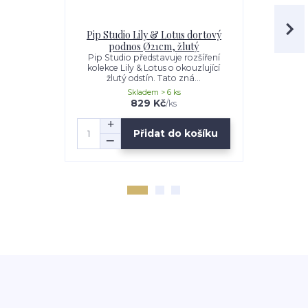
Pip Studio Lily & Lotus dortový
Pip Studi
podnos Ø21cm, žlutý
kon
Pip Studio představuje rozšíření
Pip Studio
kolekce Lily & Lotus o okouzlující
kolekce Li
žlutý odstín. Tato zná...
žlutý 
Skladem > 6 ks
829 Kč
/
ks
Přidat do košíku