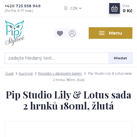
+420 725 958 949
0
ks
CZK
0 Kč
(Po-Pá, 9-17 hod.)
Menu
Hledat
Úvod
Kuchyně
Porcelán v dárkovém balení
Pip Studio Lily & Lotus sada
2 hrnků 180ml, žlutá
Pip Studio Lily & Lotus sada
2 hrnků 180ml, žlutá