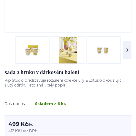
sada 2 hrnků v dárkovém balení
Pip Studio představuje rozšíření kolekce Lily & Lotus o okouzlující
žlutý odstín. Tato zná...
celý popis
Dostupnost
Skladem > 6 ks
499 Kč
/
ks
412 Kč
bez DPH