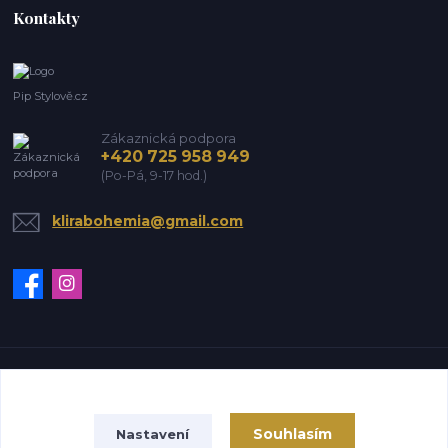
Kontakty
Pip Stylově.cz
Zákaznická podpora
+420 725 958 949
(Po-Pá, 9-17 hod.)
klirabohemia@gmail.com
Vytvořeno na
Eshop-rychle.cz
Souhlasím
Nastavení