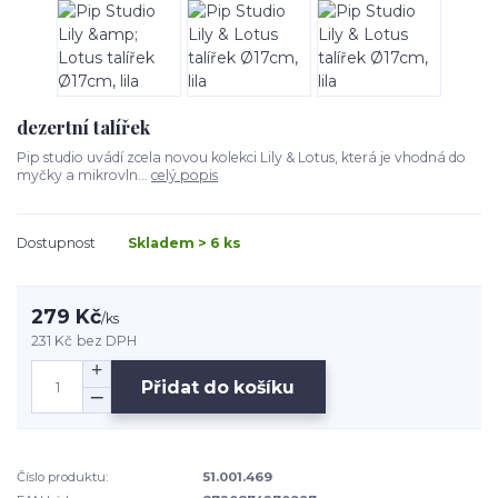
dezertní talířek
Pip studio uvádí zcela novou kolekci Lily & Lotus, která je vhodná do
myčky a mikrovln...
celý popis
Dostupnost
Skladem > 6 ks
279 Kč
/
ks
231 Kč
bez DPH
Přidat do košíku
Číslo produktu:
51.001.469