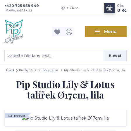
+420 725 958 949
0
ks
CZK
0 Kč
(Po-Pá, 9-17 hod.)
Menu
Hledat
Úvod
Kuchyně
Talířky a talíře
Pip Studio Lily & Lotus talířek Ø17cm, lila
Pip Studio Lily & Lotus
talířek Ø17cm, lila
TOP produkt