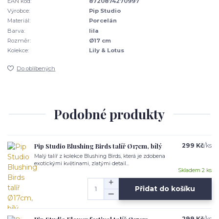
EAN kód:
8720874270997
Výrobce:
Pip Studio
Materiál:
Porcelán
Barva:
lila
Rozměr:
Ø17 cm
Kolekce:
Lily & Lotus
Do oblíbených
Podobné produkty
Pip Studio Blushing Birds talíř Ø17cm, bílý
299 Kč
/
ks
Malý talíř z kolekce Blushing Birds, která je zdobena
exotickými květinami, zlatými detail...
Skladem 2 ks
Přidat do košíku
299 Kč
/
ks