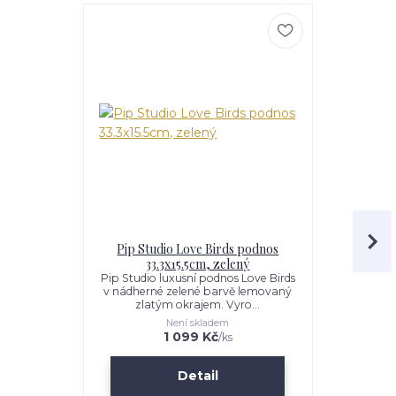
Pip Studio Love Birds podnos
Pip Stud
33.3x15.5cm, zelený
Pip Studio luxusní podnos Love Birds
Tato zelen
v nádherné zelené barvě lemovaný
součástí obl
zlatým okrajem. Vyro...
Její
Není skladem
1 099 Kč
/
ks
Detail