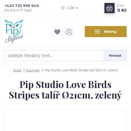
+420 725 958 949
0
ks
CZK
0 Kč
(Po-Pá, 9-17 hod.)
Menu
Hledat
Úvod
Kuchyně
Pip Studio Love Birds Stripes talíř Ø21cm, zelený
Pip Studio Love Birds
Stripes talíř Ø21cm, zelený