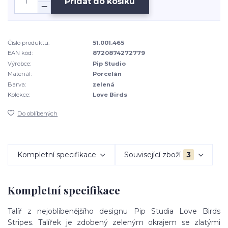
Přidat do košíku
Číslo produktu:
51.001.465
EAN kód:
8720874272779
Výrobce:
Pip Studio
Materiál:
Porcelán
Barva:
zelená
Kolekce:
Love Birds
Do oblíbených
Kompletní specifikace
Související zboží
3
Kompletní specifikace
Talíř z nejoblíbenějšího designu Pip Studia Love Birds
Stripes. Talířek je zdobený zeleným okrajem se zlatými