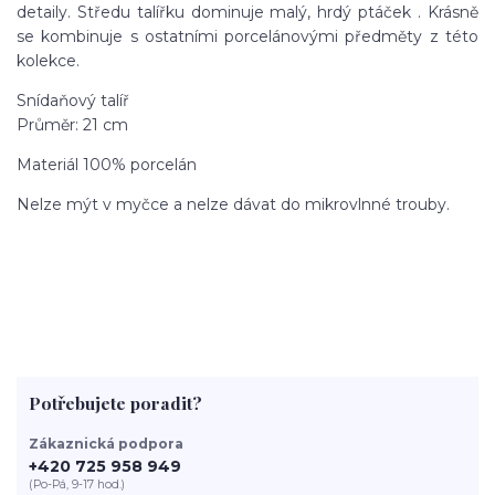
detaily. Středu talířku dominuje malý, hrdý ptáček . Krásně
se kombinuje s ostatními porcelánovými předměty z této
kolekce.
Snídaňový talíř
Průměr: 21 cm
Materiál 100% porcelán
Nelze mýt v myčce a nelze dávat do mikrovlnné trouby.
Potřebujete poradit?
Zákaznická podpora
+420 725 958 949
(Po-Pá, 9-17 hod.)