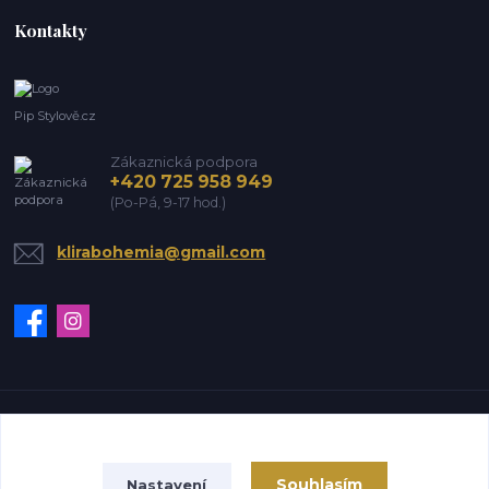
Kontakty
Pip Stylově.cz
Zákaznická podpora
+420 725 958 949
(Po-Pá, 9-17 hod.)
klirabohemia@gmail.com
Vytvořeno na
Eshop-rychle.cz
Souhlasím
Nastavení