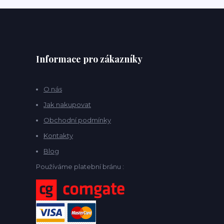
Informace pro zákazníky
O nás
Jak nakupovat
Obchodní podmínky
Kontakty
Blog
Používáme platební bránu :