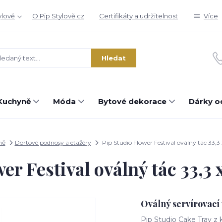
ylově
O Pip Stylově.cz
Certifikáty a udržitelnost
Více
Hledat
Kuchyně
Móda
Bytové dekorace
Dárky o
ně
Dortové podnosy a etažéry
Pip Studio Flower Festival oválný tác 33,3
er Festival oválný tác 33,3
Oválný servírovací 
Pip Studio Cake Tray z