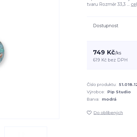
tvaru Rozměr 33,3 ...
ce
Dostupnost
749 Kč
/
ks
619 Kč
bez DPH
Číslo produktu:
51.018.1
Výrobce:
Pip Studio
Barva:
modrá
Do oblíbených