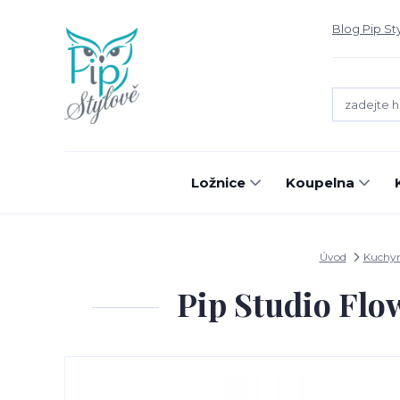
Blog Pip St
Ložnice
Koupelna
Úvod
Kuchy
Pip Studio Flow