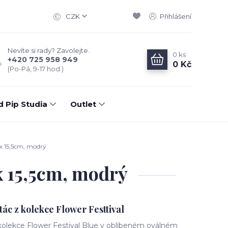
CZK
Přihlášení
Nevíte si rady? Zavolejte.
0
ks
+420 725 958 949
0 Kč
(Po-Pá, 9-17 hod.)
d Pip Studia
Outlet
 x 15,5cm, modrý
 x 15,5cm, modrý
tác z kolekce Flower Festtival
 kolekce Flower Festival Blue v oblíbeném oválném