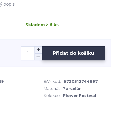
lý popis
Skladem > 6 ks
Přidat do košíku
29
EAN kód:
8720512744897
Materiál:
Porcelán
Kolekce:
Flower Festival