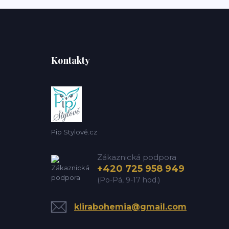
Kontakty
Pip Stylově.cz
Zákaznická podpora
+420 725 958 949
(Po-Pá, 9-17 hod.)
klirabohemia@gmail.com