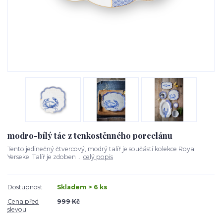
modro-bílý tác z tenkostěnného porcelánu
Tento jedinečný čtvercový, modrý talíř je součástí kolekce Royal
Yerseke. Talíř je zdoben ...
celý popis
Dostupnost
Skladem > 6 ks
Cena před
999 Kč
slevou