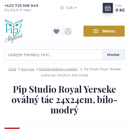
+420 725 958 949
0
ks
CZK
0 Kč
(Po-Pá, 9-17 hod.)
Menu
Hledat
Úvod
Kuchyně
Dortové podnosy a etažéry
Pip Studio Royal Yerseke
oválný tác 24x24cm, bílo-modrý
Pip Studio Royal Yerseke
oválný tác 24x24cm, bílo-
modrý