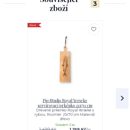
3
zboží
Akce
Akce
Pip Studio Royal Yerseke
Pip Studio
servírovací prkénko 21x70 cm
talíř Ø
Dřevené prkénko Royal Yerseke s
Tento talíř 
rybou. Rozměr: 21x70 cm Materiál:
Yerseke. 
dřevo
puntí
Skladem 3 ks
1 499 Kč
1 199 Kč
579 Kč
/
ks