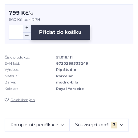
799 Kč
/
ks
660 Kč
bez DPH
Přidat do košíku
Číslo produktu:
51.018.111
EAN kód:
8720289333249
Výrobce:
Pip Studio
Materiál:
Porcelán
Barva:
modro-bílá
Kolekce:
Royal Yerseke
Do oblíbených
Kompletní specifikace
Související zboží
3