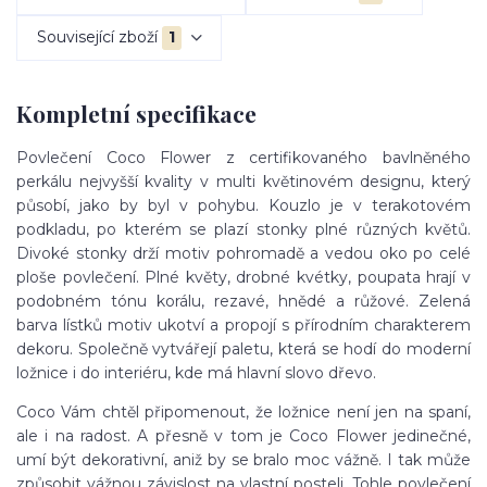
Související zboží
1
Kompletní specifikace
Povlečení Coco Flower z certifikovaného bavlněného
perkálu nejvyšší kvality v multi květinovém designu, který
působí, jako by byl v pohybu. Kouzlo je v terakotovém
podkladu, po kterém se plazí stonky plné různých květů.
Divoké stonky drží motiv pohromadě a vedou oko po celé
ploše povlečení. Plné květy, drobné kvétky, poupata hrají v
podobném tónu korálu, rezavé, hnědé a růžové. Zelená
barva lístků motiv ukotví a propojí s přírodním charakterem
dekoru. Společně vytvářejí paletu, která se hodí do moderní
ložnice i do interiéru, kde má hlavní slovo dřevo.
Coco Vám chtěl připomenout, že ložnice není jen na spaní,
ale i na radost. A přesně v tom je Coco Flower jedinečné,
umí být dekorativní, aniž by se bralo moc vážně. I tak může
způsobit vážnou závislost na vlastní posteli. Tohle povlečení