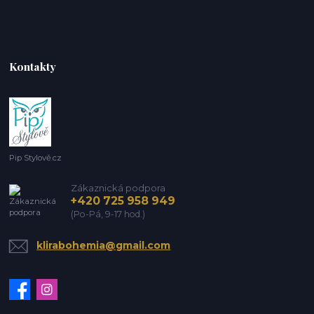
Kontakty
Pip Stylově.cz
Zákaznická podpora
+420 725 958 949
(Po-Pá, 9-17 hod.)
klirabohemia@gmail.com