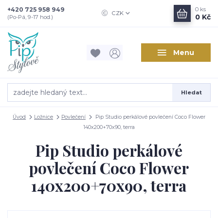
+420 725 958 949
0
ks
CZK
0 Kč
(Po-Pá, 9-17 hod.)
Menu
Hledat
Úvod
Ložnice
Povlečení
Pip Studio perkálové povlečení Coco Flower
140x200+70x90, terra
Pip Studio perkálové
povlečení Coco Flower
140x200+70x90, terra