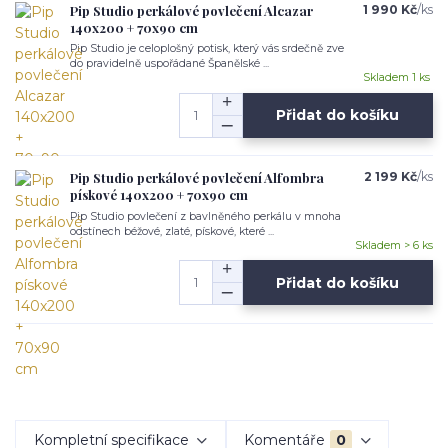
Pip Studio perkálové povlečení Alcazar
1 990 Kč
/
ks
140x200 + 70x90 cm
Pip Studio je celoplošný potisk, který vás srdečně zve
do pravidelně uspořádané Španělské ...
Skladem 1 ks
Přidat do košíku
Pip Studio perkálové povlečení Alfombra
2 199 Kč
/
ks
pískové 140x200 + 70x90 cm
Pip Studio povlečení z bavlněného perkálu v mnoha
odstínech béžové, zlaté, pískové, které ...
Skladem > 6 ks
Přidat do košíku
Kompletní specifikace
Komentáře
0