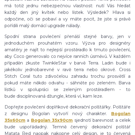
má totiž jednu nebezpečnou vlastnost: nutí Vás hledat
každý den jiný kvítek nebo lístek. Výsledek? Hlava si
odpočine, oči se pobaví a vy máte pocit, že jste si právě
pořídili malý domácí upgrade nálady.
Spodní strana povlečení přenáší stejné barvy, jen v
jednoduchém prouhatém vzoru. Výzva pro designéry
amatéry je najít to nejlepší prostěradlo k tmuto povlečení,
aby Coco generovalo co nejvíce ranních úsměvů. V každém
případěn zkuste TwinkleStar v barvě Terra. Ladin bude i
jakékoliv jednobarevné v ravě terra nebo okrové. Cross
Stitch Coral tuto zdivočelou zahradu trochu prosvětlí a
pokud máte někdo odvahu - sáhněte po zeleném. Barva
lístků v spolupráci se zeleným prostěradlem - to
bude disciplinovaná džungle, která ví, kam leze.
Dopřejte povlečení doplňkové dekorační polštářky. Polštáře
z designu Bogolan vytvoří nový charakter.
Bogolan
35x60cm
a
Bogolan 35x90cm
sjednotí barevnost a celek
bude uspořádadný. Temně červený dekorační polštář
Matata Red naopak nakopne celý design, je to červená