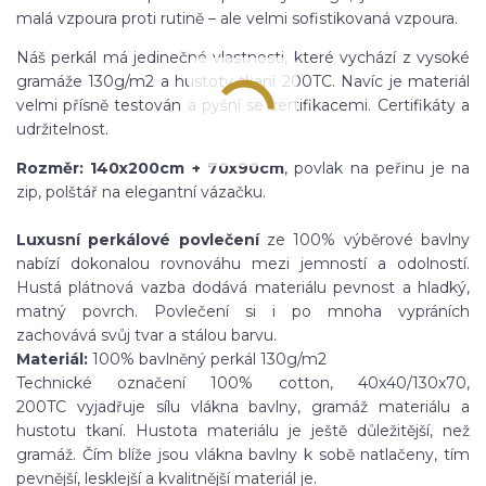
malá vzpoura proti rutině – ale velmi sofistikovaná vzpoura.
Náš perkál má jedinečné vlastnosti, které vychází z vysoké
gramáže 130g/m2 a hustoty tkaní 200TC. Navíc je materiál
velmi přísně testován a pyšní se certifikacemi. Certifikáty a
udržitelnost.
Rozměr: 14
0x200cm + 70x90cm
, povlak na peřinu je na
zip, polštář na elegantní vázačku.
Luxusní perkálové povlečení
ze 100% výběrové bavlny
nabízí dokonalou rovnováhu mezi jemností a odolností.
Hustá plátnová vazba dodává materiálu pevnost
a hladký,
matný povrch
. Povlečení si i po mnoha vypráních
zachovává svůj tvar a stálou barvu.
Materiál:
100% bavlněný perkál 130g/m2
Technické označení 100% cotton, 40x40/130x70,
200TC vyjadřuje sílu vlákna bavlny, gramáž materiálu a
hustotu tkaní. Hustota materiálu je ještě důležitější, než
gramáž. Čím blíže jsou vlákna bavlny k sobě natlačeny, tím
pevnější, lesklejší a kvalitnější materiál je.