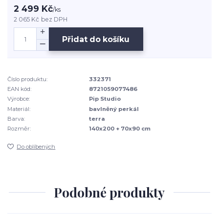
2 499 Kč
/
ks
2 065 Kč
bez DPH
Přidat do košíku
Číslo produktu:
332371
EAN kód:
8721059077486
Výrobce:
Pip Studio
Materiál:
bavlněný perkál
Barva:
terra
Rozměr:
140x200 + 70x90 cm
Do oblíbených
Podobné produkty