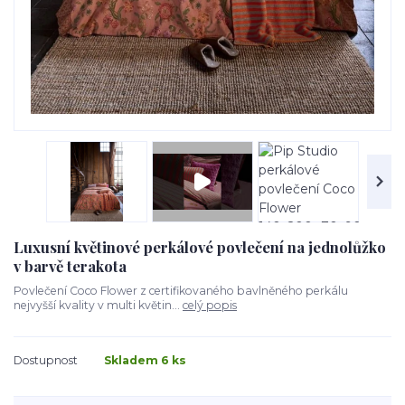
Luxusní květinové perkálové povlečení na jednolůžko
v barvě terakota
Povlečení Coco Flower z certifikovaného bavlněného perkálu
nejvyšší kvality v multi květin...
celý popis
Dostupnost
Skladem 6 ks