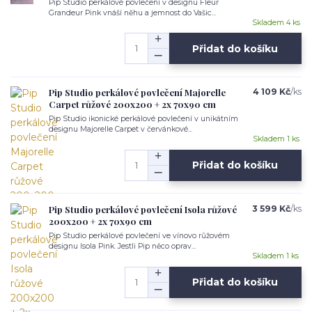
Pip Studio perkálové povlečení v designu Fleur
Grandeur Pink vnáší něhu a jemnost do Vašic...
Skladem 4 ks
Přidat do košíku
Pip Studio perkálové povlečení Majorelle
4 109 Kč
/
ks
Carpet růžové 200x200 + 2x 70x90 cm
Pip Studio ikonické perkálové povlečení v unikátním
designu Majorelle Carpet v červánkové...
Skladem 1 ks
Přidat do košíku
Pip Studio perkálové povlečení Isola růžové
3 599 Kč
/
ks
200x200 + 2x 70x90 cm
Pip Studio perkálové povlečení ve vínovo růžovém
designu Isola Pink. Jestli Pip něco oprav...
Skladem 1 ks
Přidat do košíku