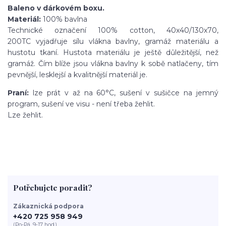
Baleno v dárkovém boxu.
Materiál:
100% bavlna
Technické označení 100% cotton, 40x40/130x70,
200TC vyjadřuje sílu vlákna bavlny, gramáž materiálu a
hustotu tkaní. Hustota materiálu je ještě důležitější, než
gramáž. Čím blíže jsou vlákna bavlny k sobě natlačeny, tím
pevnější, lesklejší a kvalitnější materiál je.
Praní:
lze prát v až na 60°C, sušení v sušičce na jemný
program, sušení ve visu - není třeba žehlit.
Lze žehlit.
Potřebujete poradit?
Zákaznická podpora
+420 725 958 949
(Po-Pá, 9-17 hod.)