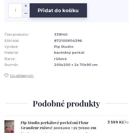
Přidat do košíku
Číslo produktu:
338140
EAN kód:
8721059114396
Výrobce:
Pip Studio
Materiál:
bavlněný perkál
Barva:
růžová
Rozměr:
200x200 + 2x 70x90 cm
Do oblíbených
Podobné produkty
Pip Studio perkálové povlečení Fleur
3 599 Kč
/
ks
Grandeur růžové 200x200 +2x 70x90 cm