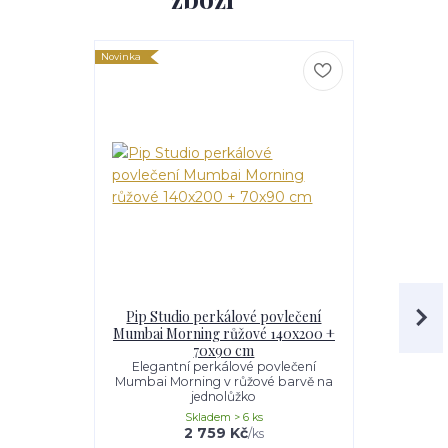
Novinka
Novinka
Pip Studio perkálové povlečení
Pip Studio 
Mumbai Morning růžové 140x200 +
53
70x90 cm
Nádherný
desig
Elegantní perkálové povlečení
Mumbai Morning v růžové barvě na
jednolůžko
Skladem > 6 ks
2 759 Kč
/
ks