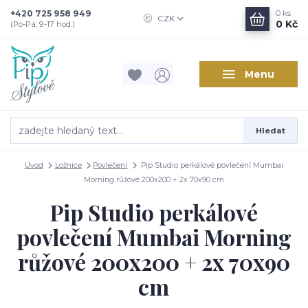
+420 725 958 949
0
ks
CZK
0 Kč
(Po-Pá, 9-17 hod.)
Menu
Hledat
Úvod
Ložnice
Povlečení
Pip Studio perkálové povlečení Mumbai
Morning růžové 200x200 + 2x 70x90 cm
Pip Studio perkálové
povlečení Mumbai Morning
růžové 200x200 + 2x 70x90
cm