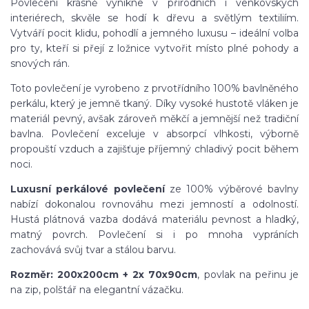
Povlečení krásně vynikne v přírodních i venkovských
interiérech, skvěle se hodí k dřevu a světlým textiliím.
Vytváří pocit klidu, pohodlí a jemného luxusu – ideální volba
pro ty, kteří si přejí z ložnice vytvořit místo plné pohody a
snových rán.
Toto povlečení je vyrobeno z prvotřídního 100% bavlněného
perkálu, který je jemně tkaný. Díky vysoké hustotě vláken je
materiál pevný, avšak zároveň měkčí a jemnější než tradiční
bavlna. Povlečení exceluje v absorpcí vlhkosti, výborně
propouští vzduch a zajišťuje příjemný chladivý pocit během
noci.
Luxusní perkálové povlečení
ze 100% výběrové bavlny
nabízí dokonalou rovnováhu mezi jemností a odolností.
Hustá plátnová vazba dodává materiálu pevnost
a hladký,
matný povrch
. Povlečení si i po mnoha vypráních
zachovává svůj tvar a stálou barvu.
Rozměr: 20
0x200cm + 2x 70x90cm
, povlak na peřinu je
na zip, polštář na elegantní vázačku.