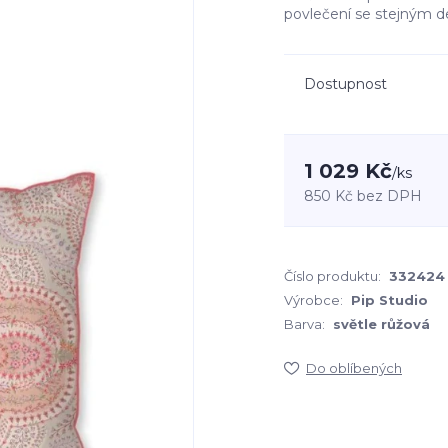
povlečení se stejným d
Dostupnost
1 029 Kč
/
ks
850 Kč
bez DPH
Číslo produktu:
332424
Výrobce:
Pip Studio
Barva:
světle růžová
Do oblíbených