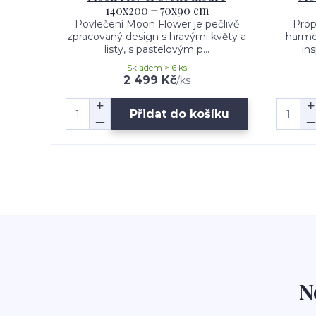
140x200 + 70x90 cm
Povlečení Moon Flower je pečlivě
Prop
zpracovaný design s hravými květy a
harmon
listy, s pastelovým p...
ins
Skladem > 6 ks
2 499 Kč
/
ks
Přidat do košíku
N