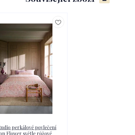
tudio perkálové povlečení
n Flower světle růžové