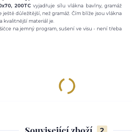
0x70, 200TC
vyjadřuje sílu vlákna bavlny, gramáž
 ještě důležitější, než gramáž. Čím blíže jsou vlákna
 kvalitnější materiál je.
ušičce na jemný program, sušení ve visu - není třeba
Související zboží
2