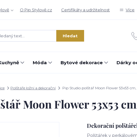
ylově
O Pip Stylově.cz
Certifikáty a udržitelnost
Více
Hledat
Kuchyně
Móda
Bytové dekorace
Dárky o
ice
Polštáře ložní a dekorační
Pip Studio polštář Moon Flower 53x53 cm, 
lštář Moon Flower 53x53 cm,
Dekorační polštáře
Polštářek v perkálové