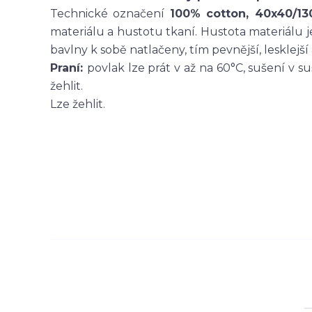
Technické označení
100% cotton, 40x40/13
materiálu a hustotu tkaní. Hustota materiálu je
bavlny k sobě natlačeny, tím pevnější, lesklejší a
Praní:
povlak lze prát v až na 60°C, sušení v s
žehlit.
Lze žehlit.