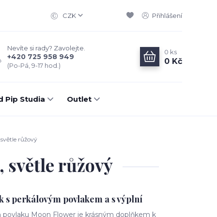
CZK
Přihlášení
Nevíte si rady? Zavolejte.
0
ks
+420 725 958 949
0 Kč
(Po-Pá, 9-17 hod.)
d Pip Studia
Outlet
světle růžový
 světle růžový
k s perkálovým povlakem a s výplní
m povlaku Moon Flower je krásným doplňkem k