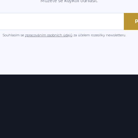
Můžete se kdykoli odhlásit.
P
Souhlasím se
zpracováním osobních údajů
za účelem rozesílky newsletteru.