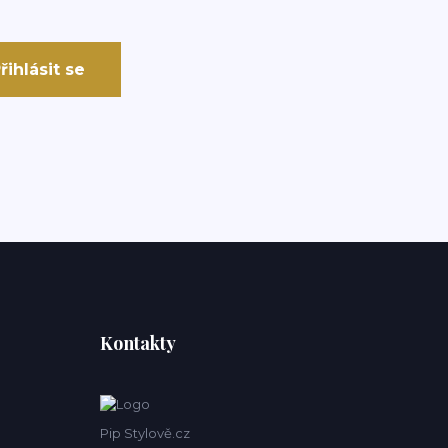
řihlásit se
Kontakty
Pip Stylově.cz