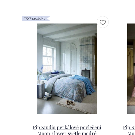
TOP produkt
Pip Studio perkálové povlečení
Pip S
Moon Flower světle modré
Moo