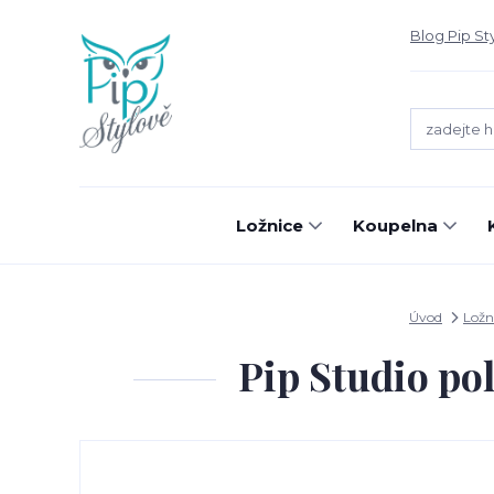
Blog Pip St
Ložnice
Koupelna
Úvod
Ložn
Pip Studio po