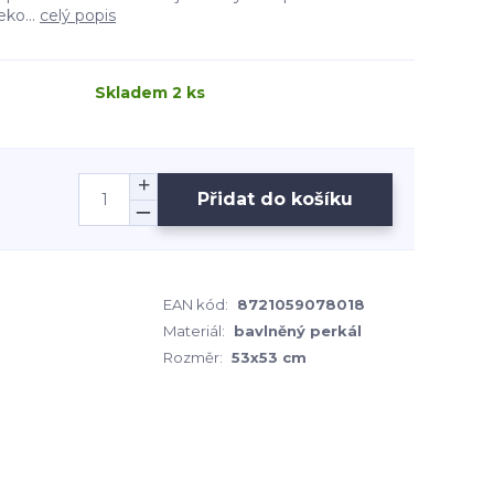
eko...
celý popis
Skladem 2 ks
Přidat do košíku
EAN kód:
8721059078018
Materiál:
bavlněný perkál
Rozměr:
53x53 cm