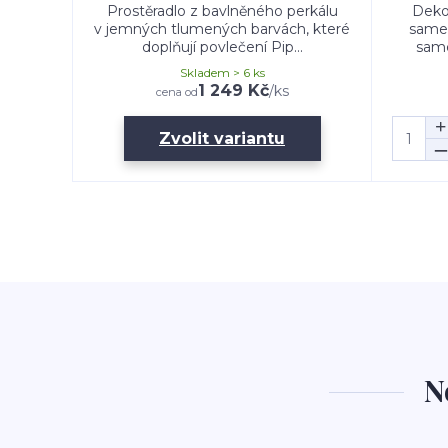
Prostěradlo z bavlněného perkálu
Deko
v jemných tlumených barvách, které
samet
doplňují povlečení Pip...
same
Skladem > 6 ks
1 249 Kč
/
ks
cena od
Zvolit variantu
N