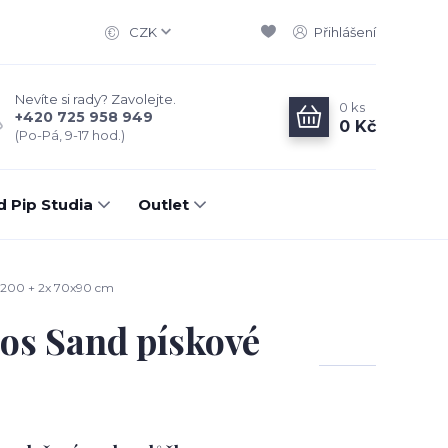
CZK
Přihlášení
Nevíte si rady? Zavolejte.
0
ks
+420 725 958 949
0 Kč
(Po-Pá, 9-17 hod.)
d Pip Studia
Outlet
0x200 + 2x 70x90 cm
ios Sand pískové