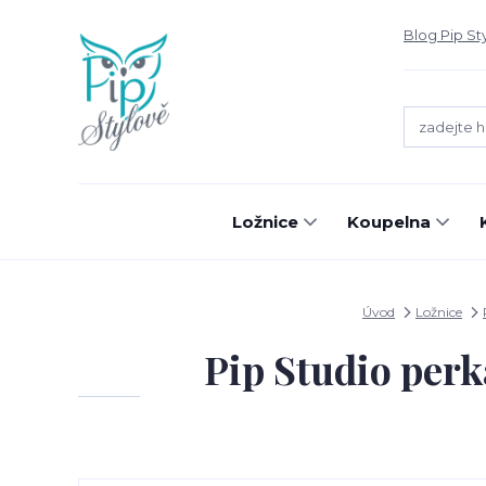
Blog Pip St
Ložnice
Koupelna
Úvod
Ložnice
Pip Studio perk