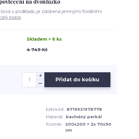
povlečení na dvoulůžko
éžová v podkladu je zdobená jemnými florálními
celý popis
Skladem > 6 ks
4 749 Kč
Přidat do košíku
EAN kód:
8719931978778
Materiál:
bavlněný perkál
Rozměr:
200x200 + 2x 70x90
cm