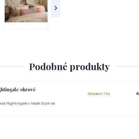
Podobné produkty
ghtingale okrové
4
Skladem 1 ks
od Nightingale v teplé žluté od