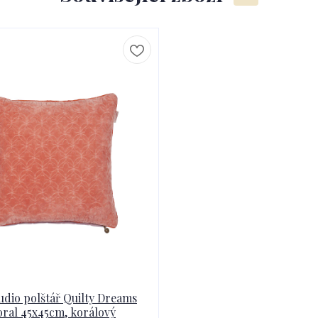
udio polštář Quilty Dreams
ral 45x45cm, korálový