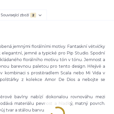
Související zboží
2
bená jemnými florálními motivy. Fantaskní větvičky
ak elegantní, jemné a typické pro Pip Studio. Spodní
skládaného florálního motivu tón v tónu. Jemnost a
enou barevnou paletou pro tento design. Hřejivě a
v kombinaci s prostěradlem Scala nebo Mi Vida v
olštářky z kolekce Amor De Dios a nebojte se
rové bavlny nabízí dokonalou rovnováhu mezi
dodává materiálu pevnost
a hladký, matný povrch
.
ůj tvar a stálou barvu.