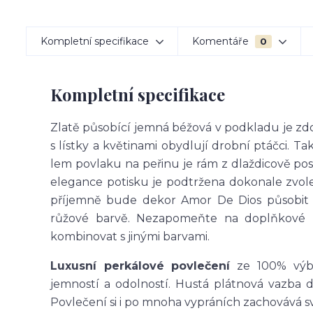
Kompletní specifikace
Komentáře
0
Kompletní specifikace
Zlatě působící jemná béžová v podkladu je zdo
s lístky a květinami obydlují drobní ptáčci. T
lem povlaku na peřinu je rám z dlaždicově po
elegance potisku je podtržena dokonale zvol
příjemně bude dekor Amor De Dios působit 
růžové barvě. Nezapomeňte na doplňkové p
kombinovat s jinými barvami.
Luxusní perkálové povlečení
ze 100% výbě
jemností a odolností. Hustá plátnová vazba 
Povlečení si i po mnoha vypráních zachovává sv