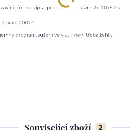
avíráním na zip a povlak na polštáře 2x 70x90 s
otě tkaní 200TC
 jemný program, sušení ve visu - není třeba žehlit.
Související zboží
2