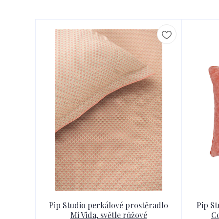
Pip Studio perkálové prostěradlo
Pip St
Mi Vida, světle růžové
Co