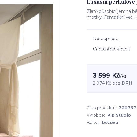
Luxusní perkálové 
Zlatě působící jemná b
motivy. Fantaskní vět...
Dostupnost
Cena před slevou
3 599 Kč
/
ks
2 974 Kč
bez DPH
Číslo produktu:
320767
Výrobce:
Pip Studio
Barva:
béžová