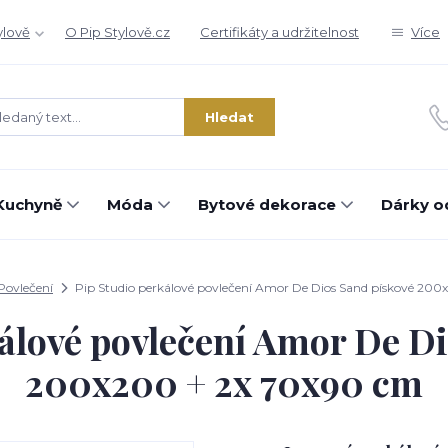
ylově
O Pip Stylově.cz
Certifikáty a udržitelnost
Více
Hledat
Kuchyně
Móda
Bytové dekorace
Dárky o
Povlečení
Pip Studio perkálové povlečení Amor De Dios Sand pískové 20
álové povlečení Amor De D
200x200 + 2x 70x90 cm