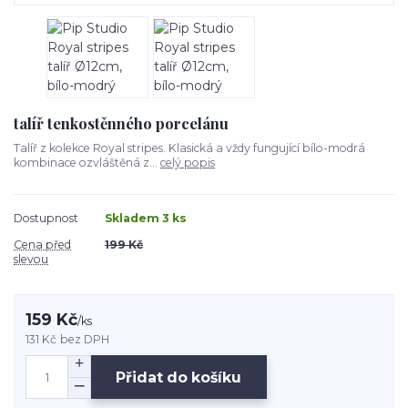
talíř tenkostěnného porcelánu
Talíř z kolekce Royal stripes. Klasická a vždy fungující bílo-modrá
kombinace ozvláštěná z...
celý popis
Dostupnost
Skladem 3 ks
Cena před
199 Kč
slevou
159 Kč
/
ks
131 Kč
bez DPH
Přidat do košíku