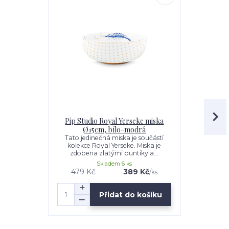
Pip Studio Royal Yerseke miska
Pip Studio
Ø15cm, bílo-modrá
šálek s 
Tato jedinečná miska je součástí
Tento espre
kolekce Royal Yerseke. Miska je
součástí naš
zdobena zlatými puntíky a...
Whit
Skladem 6 ks
479 Kč
389 Kč
/
ks
Přidat do košíku