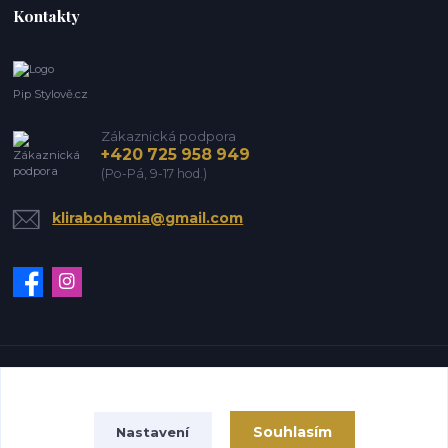
Kontakty
Pip Stylově.cz
Zákaznická podpora
+420 725 958 949
(Po-Pá, 9-17 hod.)
klirabohemia@gmail.com
Vytvořeno na
Eshop-rychle.cz
Souhlasím
Nastavení