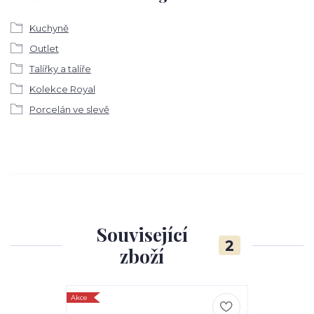
Kuchyně
Outlet
Talířky a talíře
Kolekce Royal
Porcelán ve slevě
Související
2
zboží
Akce