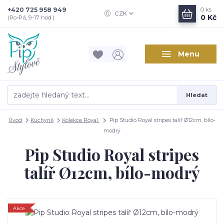
+420 725 958 949
0
ks
CZK
0 Kč
(Po-Pá, 9-17 hod.)
Menu
Hledat
Úvod
Kuchyně
Kolekce Royal
Pip Studio Royal stripes talíř Ø12cm, bílo-
modrý
Pip Studio Royal stripes
talíř Ø12cm, bílo-modrý
Akce