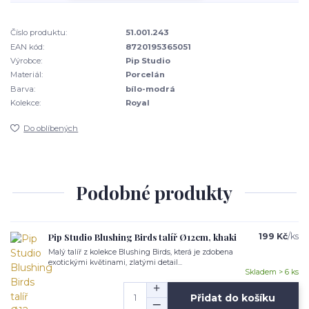
Číslo produktu:
51.001.243
EAN kód:
8720195365051
Výrobce:
Pip Studio
Materiál:
Porcelán
Barva:
bílo-modrá
Kolekce:
Royal
Do oblíbených
Podobné produkty
Pip Studio Blushing Birds talíř Ø12cm, khaki
199 Kč
/
ks
Malý talíř z kolekce Blushing Birds, která je zdobena
exotickými květinami, zlatými detail...
Skladem > 6 ks
Přidat do košíku