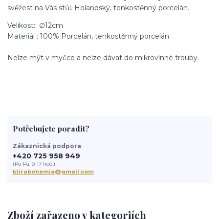
svěžest na Vás stůl. Holandský, tenkostěnný porcelán.
Velikost: ∅12cm
Materiál : 100% Porcelán, tenkostěnný porcelán
Nelze mýt v myčce a nelze dávat do mikrovlnné trouby.
Potřebujete poradit?
Zákaznická podpora
+420 725 958 949
(Po-Pá, 9-17 hod.)
klirabohemia@gmail.com
Zboží zařazeno v kategoriích