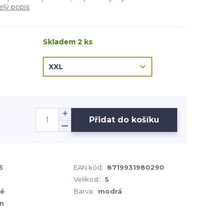
elý popis
Skladem 2 ks
Přidat do košíku
5
EAN kód:
8719931980290
Velikost:
S
té
Barva:
modrá
n