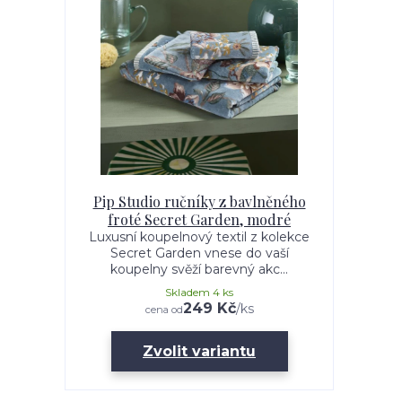
Pip Studio ručníky z bavlněného
froté Secret Garden, modré
Luxusní koupelnový textil z kolekce
Secret Garden vnese do vaší
koupelny svěží barevný akc...
Skladem 4 ks
249 Kč
/
ks
cena od
Zvolit variantu