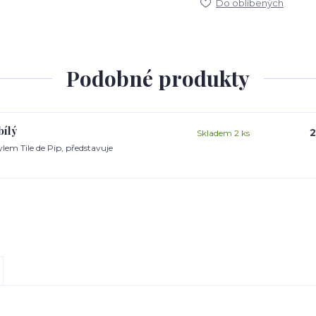
Do oblíbených
Podobné produkty
bílý
2
Skladem 2 ks
lem Tile de Pip, představuje