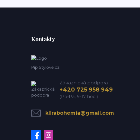
Kontakty
Pip Stylově.cz
Zákaznická podpora
+420 725 958 949
(Po-Pá, 9-17 hod.)
klirabohemia@gmail.com