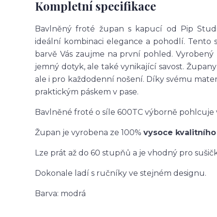
Kompletní specifikace
Bavlněný froté župan s kapucí od Pip Studi
ideální kombinaci elegance a pohodlí. Tent
barvě Vás zaujme na první pohled. Vyrobený z
jemný dotyk, ale také vynikající savost. Župan
ale i pro každodenní nošení. Díky svému mater
praktickým páskem v pase.
Bavlněné froté o síle 600TC výborně pohlcuje 
Župan je vyrobena ze 100%
vysoce kvalitního
Lze prát až do 60 stupňů a je vhodný pro sušič
Dokonale ladí s ručníky ve stejném designu.
Barva: modrá