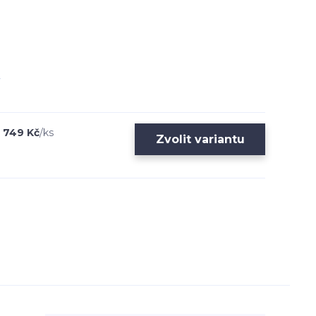
 749 Kč
/
ks
Zvolit variantu