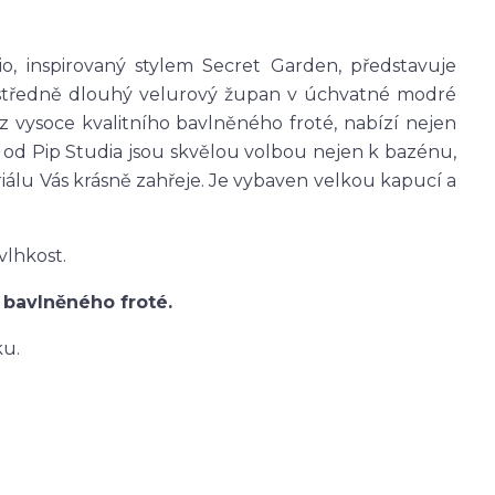
o, inspirovaný stylem Secret Garden, představuje
o středně dlouhý velurový župan v úchvatné modré
 vysoce kvalitního bavlněného froté, nabízí nejen
y od Pip Studia jsou skvělou volbou nejen k bazénu,
iálu Vás krásně zahřeje. Je vybaven velkou kapucí a
vlhkost.
 bavlněného froté.
ku.