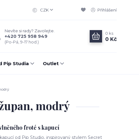
CZK
Přihlášení
Nevíte si rady? Zavolejte.
0
ks
+420 725 958 949
0 Kč
(Po-Pá, 9-17 hod.)
d Pip Studia
Outlet
modrý
é župan, modrý
lněného froté s kapucí
kapucí od Pip Studio, inspirovaný stylem Secret