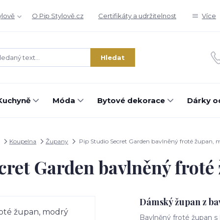
ylově
O Pip Stylově.cz
Certifikáty a udržitelnost
Více
Hledat
Kuchyně
Móda
Bytové dekorace
Dárky o
Koupelna
Župany
Pip Studio Secret Garden bavlněný froté župan, 
cret Garden bavlněný frot
Dámský župan z bav
Bavlněný froté župan s 