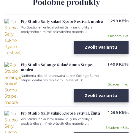
Podobné produkty
Pip Studio Sally sukně Kyoto Festival, modrá
1 299 Kč
/
ks
Pip Studio lehká letní sukně Sally na knoflíky z
prodyšného a mírně průsvitného materiálu ...
Skladem 1 ks
Zvolit variantu
Pip Studio Solange Sukně Sumo Stripe,
1 499 Kč
/
ks
modrá
Nádherná dlouhá pruhovaná sukně Solange Sumo
Stripe. Ideální pro teplé dny. Materiál: 50...
Skladem 1 ks
Zvolit variantu
Pip Studio Sally sukně Kyoto Festival, žlutá
1 299 Kč
/
ks
Pip Studio lehká letní sukně Sally na knoflíky z
prodyšného a mírně průsvitného materiálu ...
Skladem > 6 ks