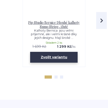
Pip Studio Bernice Dlouhé kalhoty
Pip Studi
Sumo Stripe, žluté
Kalhoty Bernica jsou velmi
Jste při
příjemné, ale i velmi krásné díky
pohodlí? 
jejich designu. Mají široké ...
designem S
Skladem 2 ks
1 699 Kč
1 299 Kč
1 129 K
/
ks
Zvolit variantu
Zv