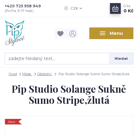
+420 725 958 949
0
ks
CZK
0 Kč
(Po-Pá, 9-17 hod.)
Menu
Hledat
Úvod
Móda
Oblečení
Pip Studio Solange Sukně Sumo Stripe,žlutá
Pip Studio Solange Sukně
Sumo Stripe,žlutá
Akce