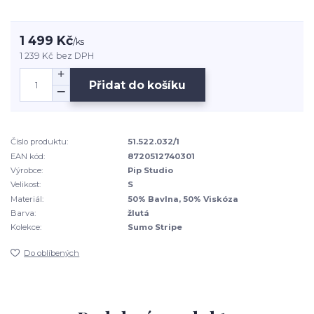
1 499 Kč
/
ks
1 239 Kč
bez DPH
Přidat do košíku
Číslo produktu:
51.522.032/1
EAN kód:
8720512740301
Výrobce:
Pip Studio
Velikost:
S
Materiál:
50% Bavlna, 50% Viskóza
Barva:
žlutá
Kolekce:
Sumo Stripe
Do oblíbených